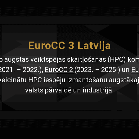
EuroCC 3 Latvija
b augstas veiktspējas skaitļošanas (HPC) ko
2021. – 2022.),
EuroCC 2
(2023. – 2025.) un
Eu
i veicinātu HPC iespēju izmantošanu augstākajā 
valsts pārvaldē un industrijā.