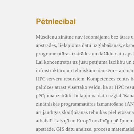
Pētniecībai
Mūsdienu zinātne nav iedomājama bez ātras u
apstrādes, lielapjoma datu uzglabāšanas, eksp
programmatūras izstrādes un dažādu datu apst
Lai koncentrētos uz jūsu pētījuma izcilību un 
infrastruktūru un tehniskām niansēm – aicin
HPC serveru resursiem. Kompetences centrs b
palīdzēs atrast visērtāko veidu, kā ar HPC resu
pētījuma izstrādi: lielapjoma datu uzglabāšana
zinātniskās programmatūras izmantošana (ANS
arī jaudīgas skaitļošanas tehnikas pielietošana.
atbalstīt Latvijā un Eiropā nozīmīgu pētījumu
apstrādē, GIS datu analīzē, procesu matemāti