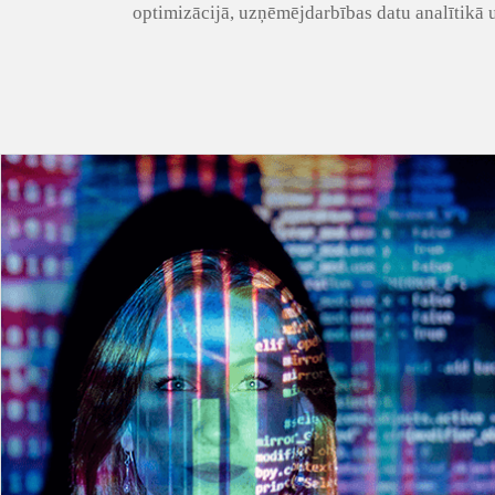
optimizācijā, uzņēmējdarbības datu analītikā 