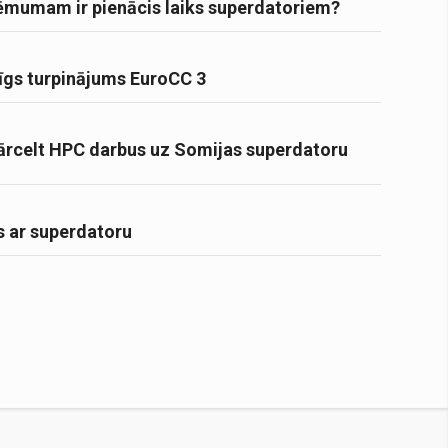
ēmumam ir pienācis laiks superdatoriem?
īgs turpinājums EuroCC 3
pārcelt HPC darbus uz Somijas superdatoru
ts ar superdatoru