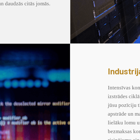
un daudzās citās jomās.
Industrij
Intensīvas kon
izstrādes cikl
jūsu pozīciju 
apstrāde un ma
lielāku lomu 
bezmaksas kon