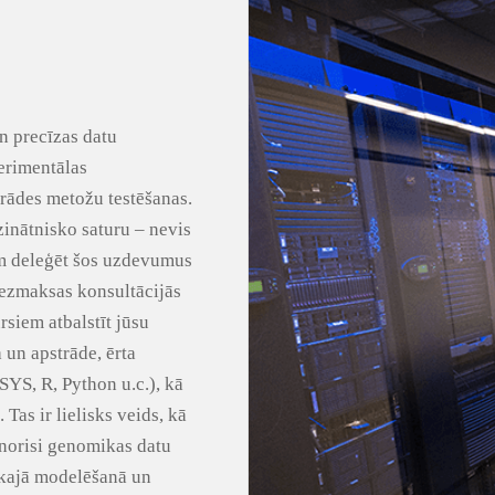
n precīzas datu
erimentālas
rādes metožu testēšanas.
zinātnisko saturu – nevis
ām deleģēt šos uzdevumus
ezmaksas konsultācijās
rsiem atbalstīt jūsu
 un apstrāde, ērta
YS, R, Python u.c.), kā
 Tas ir lielisks veids, kā
 norisi genomikas datu
skajā modelēšanā un