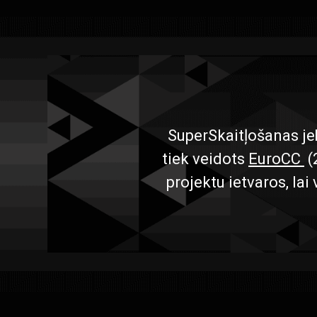
SuperSkaitļošanas je
tiek veidots
EuroCC
(
projektu ietvaros, la