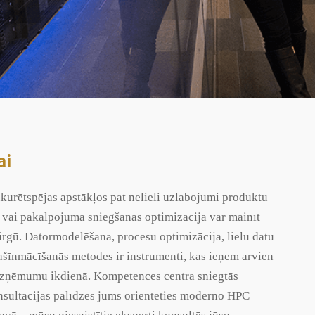
ai
kurētspējas apstākļos pat nelieli uzlabojumi produktu
ā vai pakalpojuma sniegšanas optimizācijā var mainīt
tirgū. Datormodelēšana, procesu optimizācija, lielu datu
šīnmācīšanās metodes ir instrumenti, kas ieņem arvien
uzņēmumu ikdienā. Kompetences centra sniegtās
sultācijas palīdzēs jums orientēties moderno HPC