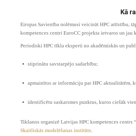
Kā ra
Eiropas Savienība nolēmusi veicināt HPC attīstību, tā
kompetences centri EuroCC projekta ietvaros un jau ko
Periodiski HPC tīkla eksperti no akadēmiskās un publi
stiprinātu savstarpējo sadarbību;
apmainītos ar informāciju par HPC aktualitātēm, k
identificētu saskarsmes punktus, kuros ciešāk vien
Tikšanos organizē Latvijas HPC kompetences centrs “
Skaitliskās modelēšanas institūts
.