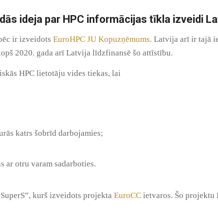
dās ideja par HPC informācijas tīkla izveidi La
pēc ir izveidots
EuroHPC JU Kopuzņēmums.
Latvija arī ir tajā i
pš 2020. gada arī Latvija līdzfinansē šo attīstību.
skās HPC lietotāju vides tiekas, lai
urās katrs šobrīd darbojamies;
s ar otru varam sadarboties.
SuperS”, kurš izveidots projekta
EuroCC
ietvaros. Šo projektu 