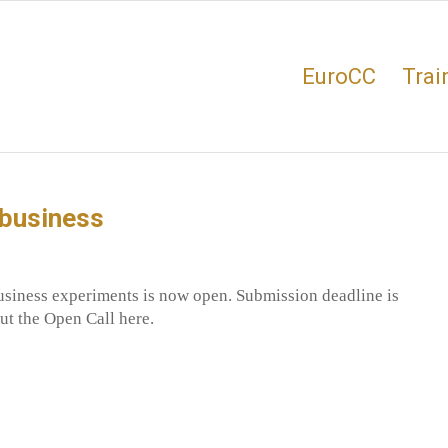
EuroCC
Trai
 business
usiness experiments is now open. Submission deadline is
t the Open Call here.