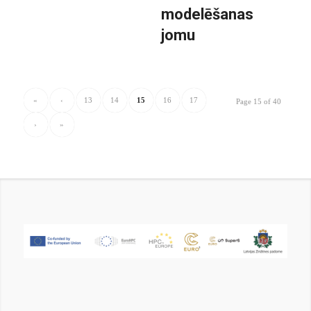
modelēšanas
jomu
«
‹
13
14
15
16
17
Page 15 of 40
›
»