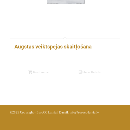
Augstās veiktspējas skaitļošana
Read more
Show Details
©2025 Copyright - EuroCC Latvia | E-mail:
info@eurocc-latvia.lv