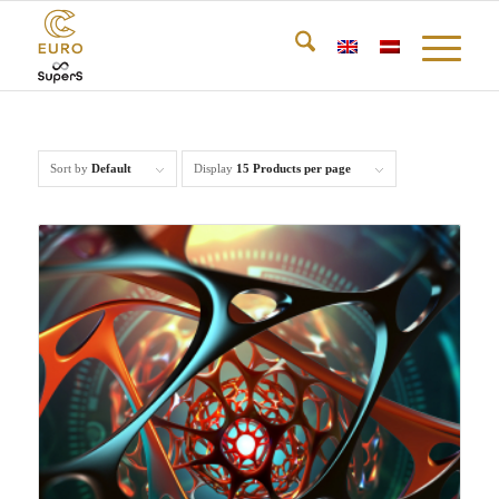
Sort by
Default
Display
15 Products per page