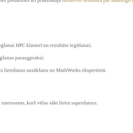
es piedalīties arī praktiskajā
hands-on
seminārā par mākslīgo in
ai HPC klasterī un rezultātu iegūšanai;
gšanas paraugpraksi;
a lietošanas uzsākšanu no MathWorks ekspertiem.
interesents, kurš vēlas sākt lietot superdatoru.