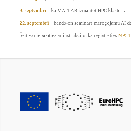
9. septembrī
– kā MATLAB izmantot HPC klasterī.
22. septembrī
– hands-on seminārs mērogojamu AI d
Šeit var iepazīties ar instrukciju, kā reģistrēties
MATLA