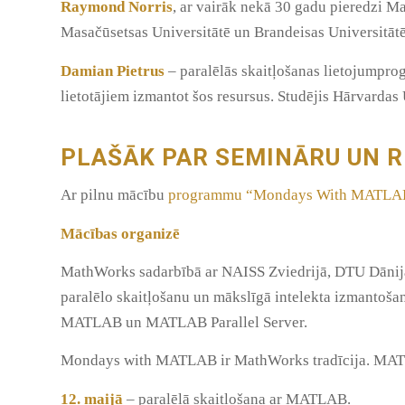
Raymond Norris
, ar vairāk nekā 30 gadu pieredzi Ma
Masačūsetsas Universitātē un Brandeisas Universitātē
Damian Pietrus
– paralēlās skaitļošanas lietojumpro
lietotājiem izmantot šos resursus. Studējis Hārvardas 
PLAŠĀK PAR SEMINĀRU UN 
Ar pilnu mācību
programmu “Mondays With MATLAB” 
Mācības organizē
MathWorks sadarbībā ar NAISS Zviedrijā, DTU Dānijā,
paralēlo skaitļošanu un mākslīgā intelekta izmantošan
MATLAB un MATLAB Parallel Server.
Mondays with MATLAB ir MathWorks tradīcija. MATL
12. maijā
– paralēlā skaitļošana ar MATLAB.