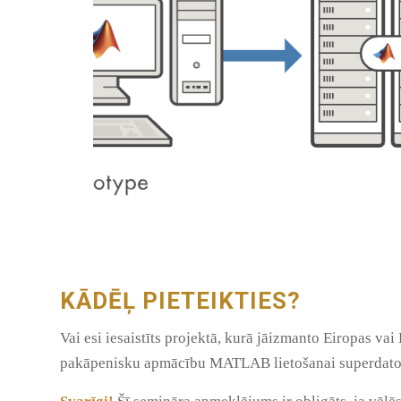
KĀDĒĻ PIETEIKTIES?
Vai esi iesaistīts projektā, kurā jāizmanto Eiropas va
pakāpenisku apmācību MATLAB lietošanai superdatorā 