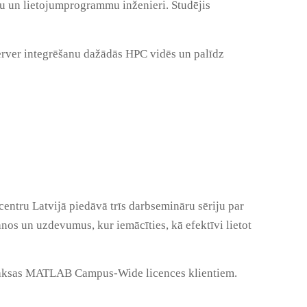
ntu un lietojumprogrammu inženieri. Studējis
erver integrēšanu dažādās HPC vidēs un palīdz
ntru Latvijā piedāvā trīs darbsemināru sēriju par
nos un uzdevumus, kur iemācīties, kā efektīvi lietot
maksas MATLAB Campus-Wide licences klientiem.