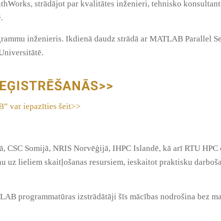
thWorks, strādājot par kvalitātes inženieri, tehnisko konsulta
.
grammu inženieris. Ikdienā daudz strādā ar MATLAB Parallel S
Universitātē.
REĢISTRĒŠANĀS>>
var iepazīties šeit>>
 CSC Somijā, NRIS Norvēģijā, IHPC Islandē, kā arī RTU HPC ce
u uz lieliem skaitļošanas resursiem, ieskaitot praktisku darboša
AB programmatūras izstrādātāji šīs mācības nodrošina bez 