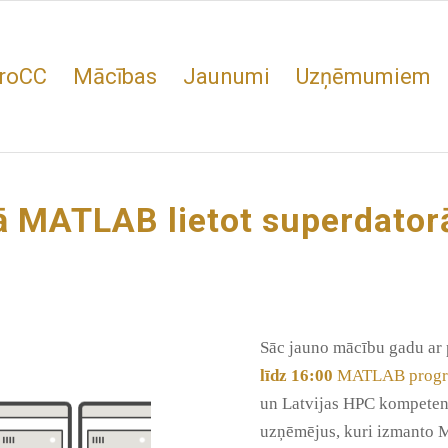
roCC
Mācības
Jaunumi
Uzņēmumiem
kā MATLAB lietot superdator
Sāc jauno mācību gadu ar
līdz 16:00
MATLAB progra
un Latvijas HPC kompetenc
uzņēmējus, kuri izmanto