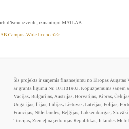
arbplūsmu izveide, izmantojot MATLAB.
B Campus-Wide licencei>>
Šis projekts ir saņēmis finansējumu no Eiropas Augsta
ar
granta
līgumu Nr. 101101903. Kopuzņēmums saņem atba
Vācijas, Bulgārijas, Austrijas, Horvātijas, Kipras, Čehija
Ungārijas, Īrijas, Itālijas, Lietuvas, Latvijas, Polijas, Po
Francijas, Nīderlandes, Beļģijas, Luksemburgas, Slovāki
Turcijas,
Ziemeļmaķedonijas
Republikas, Islandes Melnk