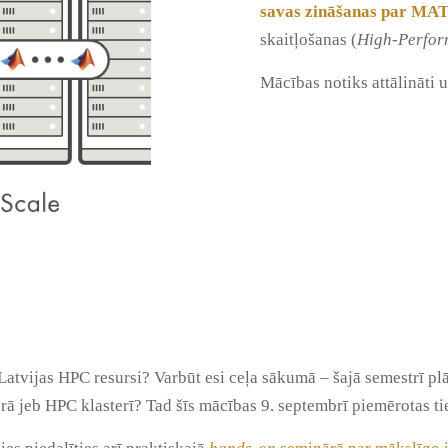
savas zināšanas par MA
skaitļošanas (
High-Perfo
Mācības notiks attālināti 
i Latvijas HPC resursi? Varbūt esi ceļa sākumā – šajā semestrī p
jeb HPC klasterī? Tad šīs mācības 9. septembrī piemērotas tie