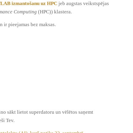
TLAB izmantošanu uz HPC
jeb augstas veikstspējas
rmance Computing
(HPC)) klastera.
un ir pieejamas bez maksas.
lāno sākt lietot superdatoru un vēlētos saņemt
ši Tev.