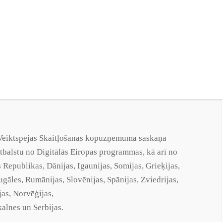
s Veiktspējas Skaitļošanas kopuzņēmuma saskaņā
lstu no Digitālās Eiropas programmas, kā arī no
s Republikas, Dānijas, Igaunijas, Somijas, Grieķijas,
rtugāles, Rumānijas, Slovēnijas, Spānijas, Zviedrijas,
jas, Norvēģijas,
alnes un Serbijas.