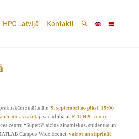
HPC Latvijā
Kontakti
ā
 praktiskām zināšanām.
9. septembrī no plkst. 15:00
mmatūras ražotāji
sadarbībā ar
RTU HPC centru
es centru “SuperS” aicina zinātniekus, studentus un
 MATLAB Campus-Wide licenci,
vairot un stiprināt