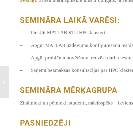
Svarīgi!
Šī semināra apmeklējums ir obligāts, ja vēlēsi
SEMINĀRA LAIKĀ VARĒSI:
– Piekļūt MATLAB RTU HPC klasterī;
– Apgūt MATLAB uzdevumu konfigurēšanu iesniegšan
– Apgūt problēmu novēršanu, redzēsi darba iesnie
– Saņemt bezmaksas konsultācijas par HPC klaster
Uzņēmējiem pieejami 4
miljoni eiro, lai sāktu
lietot superdatorus
SEMINĀRA MĒRĶAGRUPA
Zinātnieki un pētnieki, studenti, mācībspēks – ikviens 
PASNIEDZĒJI