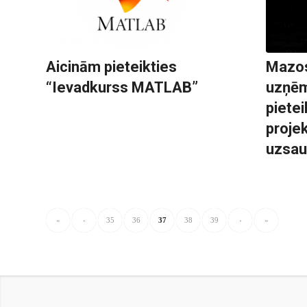
Aicinām pieteikties
Mazos
“Ievadkurss MATLAB”
uzņēm
piete
proje
uzsa
«
‹
35
36
37
38
39
›
»