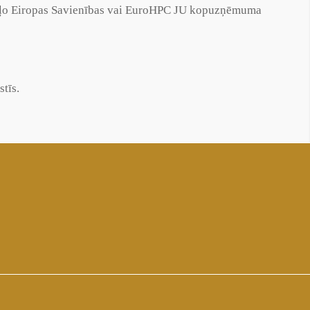
poguļo Eiropas Savienības vai EuroHPC JU kopuzņēmuma
stīs.