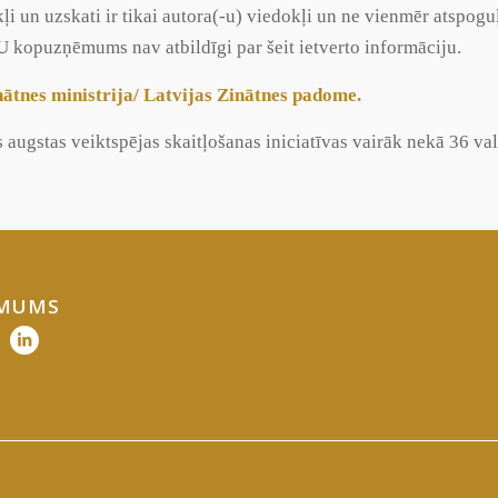
kļi un uzskati ir tikai autora(-u) viedokļi un ne vienmēr ats
U kopuzņēmums nav atbildīgi par šeit ietverto informāciju.
nātnes ministrija
/
Latvijas Zinātnes padome
.
 augstas veiktspējas skaitļošanas iniciatīvas vairāk nekā 36 val
 MUMS