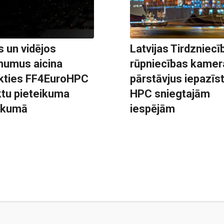
 un vidējos
Latvijas Tirdzniecī
umus aicina
rūpniecības kamer
ikties FF4EuroHPC
pārstāvjus iepazīst
ktu pieteikuma
HPC sniegtajām
ukumā
iespējām