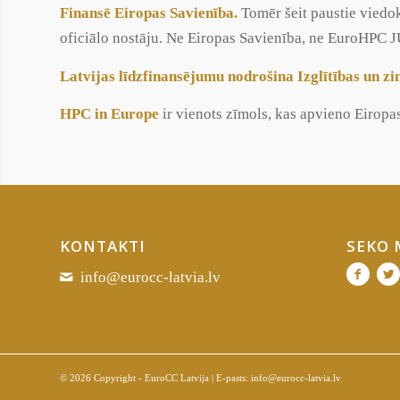
Finansē Eiropas Savienība.
Tomēr šeit paustie viedo
oficiālo nostāju. Ne Eiropas Savienība, ne EuroHPC J
Latvijas līdzfinansējumu nodrošina Izglītības un zi
HPC in Europe
ir vienots zīmols, kas apvieno Eiropas
KONTAKTI
SEKO
info@eurocc-latvia.lv
© 2026 Copyright - EuroCC Latvija | E-pasts:
info@eurocc-latvia.lv