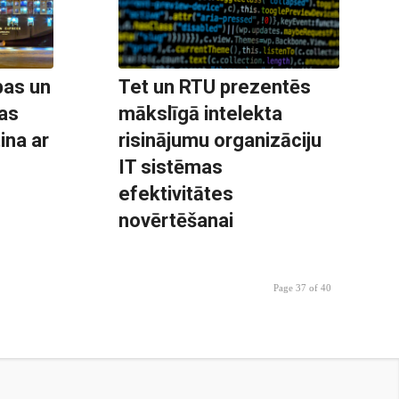
bas un
Tet un RTU prezentēs
as
mākslīgā intelekta
ina ar
risinājumu organizāciju
IT sistēmas
efektivitātes
novērtēšanai
Page 37 of 40