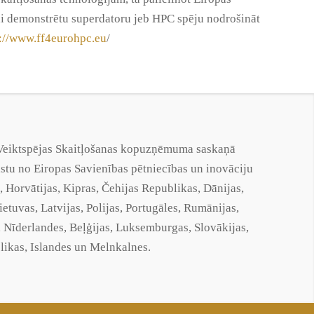
lai demonstrētu superdatoru jeb HPC spēju nodrošināt
s://www.ff4eurohpc.eu
/
s Veiktspējas Skaitļošanas kopuzņēmuma saskaņā
u no Eiropas Savienības pētniecības un inovāciju
 Horvātijas, Kipras, Čehijas Republikas, Dānijas,
 Lietuvas, Latvijas, Polijas, Portugāles, Rumānijas,
as, Nīderlandes, Beļģijas, Luksemburgas, Slovākijas,
ikas, Islandes un Melnkalnes.