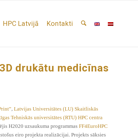
HPC Latvijā
Kontakti
 3D drukātu medicīnas
Print”
,
Latvijas Universitātes (LU) Skaitliskās
īgas Tehniskās universitātes (RTU) HPC centra
arējis H2020 uzsaukuma programmas
FF4EuroHPC
tošus eiro projekta realizācijai. Projekts sāksies