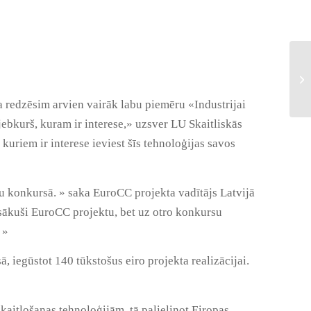
 redzēsim arvien vairāk labu piemēru «Industrijai
jebkurš, kuram ir interese,» uzsver LU Skaitliskās
kuriem ir interese ieviest šīs tehnoloģijas savos
u konkursā. » saka EuroCC projekta vadītājs Latvijā
 sākuši EuroCC projektu, bet uz otro konkursu
 »
gūstot 140 tūkstošus eiro projekta realizācijai.
tļošanas tehnoloģijām, tā palielinot Eiropas