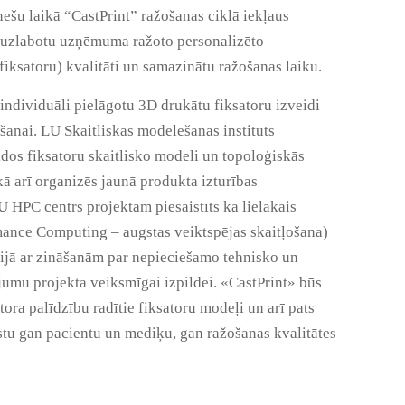
ešu laikā “CastPrint” ražošanas ciklā iekļaus
i uzlabotu uzņēmuma ražoto personalizēto
fiksatoru) kvalitāti un samazinātu ražošanas laiku.
individuāli pielāgotu 3D drukātu fiksatoru izveidi
šanai. LU Skaitliskās modelēšanas institūts
s fiksatoru skaitlisko modeli un topoloģiskās
kā arī organizēs jaunā produkta izturības
 HPC centrs projektam piesaistīts kā lielākais
ance Computing – augstas veiktspējas skaitļošana)
vijā ar zināšanām par nepieciešamo tehnisko un
mu projekta veiksmīgai izpildei. «CastPrint» būs
tora palīdzību radītie fiksatoru modeļi un arī pats
lstu gan pacientu un mediķu, gan ražošanas kvalitātes