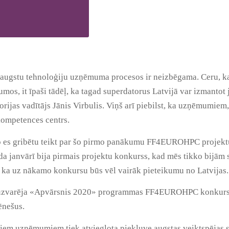
 augstu tehnoloģiju uzņēmuma procesos ir neizbēgama. Ceru, ka
mos, it īpaši tādēļ, ka tagad superdatorus Latvijā var izmantot 
rijas vadītājs Jānis Virbulis. Viņš arī piebilst, ka uzņēmumiem, 
kompetences centrs.
 to es gribētu teikt par šo pirmo panākumu FF4EUROHPC projekt
da janvārī bija pirmais projektu konkurss, kad mēs tikko bijām
m, ka uz nākamo konkursu būs vēl vairāk pieteikumu no Latvijas.
uzvarēja «Apvārsnis 2020» programmas FF4EUROHPC konkursā, ie
ēnešus.
uzņēmumiem tiek atvieglota piekļuve augstas veiktspējas skai