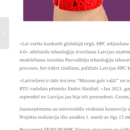
Apgūsti HPC lietošanu
caur interaktīvu vidi –
Galaxy – 14.-18....
«Lai varētu konkurēt globālajā tirgū, HPC iekļaušana
4.0» atbilstošu tehnoloģiju ieviešanai Latvijas uzņēmu
modelēšanas institūta Pusvadītāju tehnoloģiju laborato
procesos, bet trūkst zināšanu, palīdzēs Latvijas HPC 
«Latviešiem ir tāds teiciens “Maisam gals vaļā!” un
RTU vadošais pētnieks Ilmārs Slaidiņš. «Jau 2021. ga
septembrī no Latvijas jau bija trīs pretendenti. Cera
Jaunuzņēmuma un universitāšu veidotais konsorcijs 
Projekta realizācija tiks uzsākta 1. martā un ilgs 15 m
Programmā FF4EUROHPC Eiropas mazajiem un vidējiem 