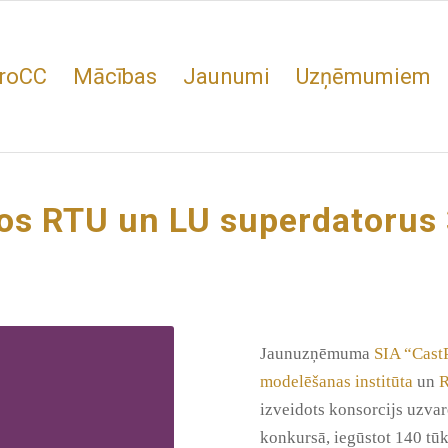
roCC
Mācības
Jaunumi
Uzņēmumiem
tos RTU un LU superdatorus
Jaunuzņēmuma
SIA “Cast
modelēšanas institūta
un
R
izveidots konsorcijs uzv
konkursā, iegūstot 140 tūks