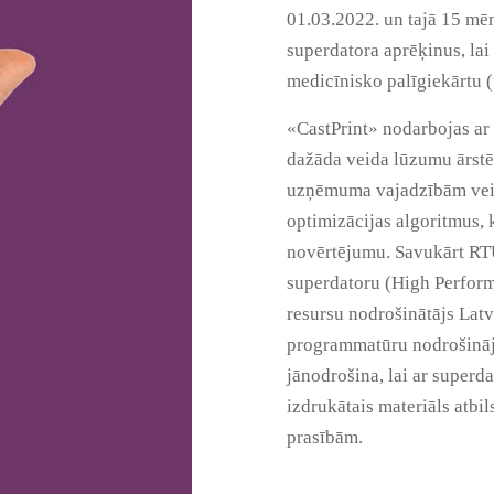
01.03.2022. un tajā 15 mēn
superdatora aprēķinus, la
medicīnisko palīgiekārtu (
«CastPrint» nodarbojas ar 
dažāda veida lūzumu ārstē
uzņēmuma vajadzībām veido
optimizācijas algoritmus, 
novērtējumu. Savukārt RTU
superdatoru (High Perform
resursu nodrošinātājs Lat
programmatūru nodrošināju
jānodrošina, lai ar superda
izdrukātais materiāls atbi
prasībām.