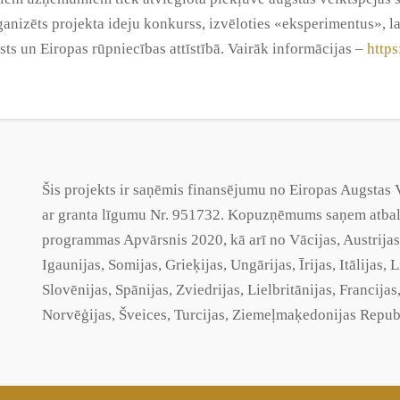
ganizēts projekta ideju konkurss, izvēloties «eksperimentus», 
sts un Eiropas rūpniecības attīstībā. Vairāk informācijas –
http
Šis projekts ir saņēmis finansējumu no Eiropas Augsta
ar
granta
līgumu Nr. 951732. Kopuzņēmums saņem atbalst
programmas Apvārsnis 2020, kā arī no Vācijas, Austrijas,
Igaunijas, Somijas, Grieķijas, Ungārijas, Īrijas, Itālijas,
Slovēnijas, Spānijas, Zviedrijas, Lielbritānijas, Francij
Norvēģijas, Šveices, Turcijas,
Ziemeļmaķedonijas
Republ