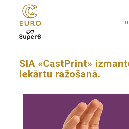
Eu
SIA «CastPrint» izman
iekārtu ražošanā.