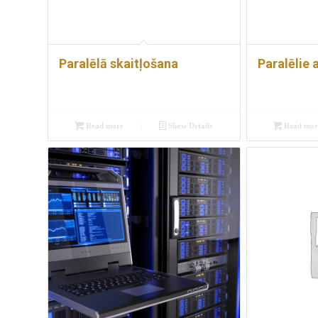
Paralēlā skaitļošana
Paralēlie 
Read more
Show Details
Read mor