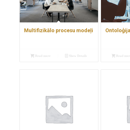
Multifizikālo procesu modeļi
Ontoloģij
Read more
Show Details
Read mor