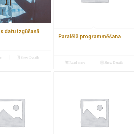
as datu izgūšanā
Paralēlā programmēšana
e
Show Details
Read more
Show Details