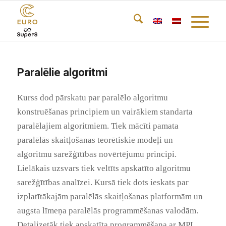
Paralēlie algoritmi
Kurss dod pārskatu par paralēlo algoritmu
konstruēšanas principiem un vairākiem standarta
paralēlajiem algoritmiem. Tiek mācīti pamata
paralēlās skaitļošanas teorētiskie modeļi un
algoritmu sarežģītības novērtējumu principi.
Lielākais uzsvars tiek veltīts apskatīto algoritmu
sarežģītības analīzei. Kursā tiek dots ieskats par
izplatītākajām paralēlās skaitļošanas platformām un
augsta līmeņa paralēlās programmēšanas valodām.
Detalizetāk tiek apskatīta programmēšana ar MPI