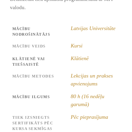
valodu.
Latvijas Universitāte
MĀCĪBU
NODROŠINĀTĀJS
Kursi
MĀCĪBU VEIDS
Klātienē
KLĀTIENĒ VAI
TIEŠSAISTĒ
Lekcijas un prakses
MĀCĪBU METODES
apvienojums
80 h (16 nedēļu
MĀCĪBU ILGUMS
garumā)
Pēc pieprasījuma
TIEK IZSNIEGTS
SERTIFIKĀTS PĒC
KURSA SEKMĪGAS