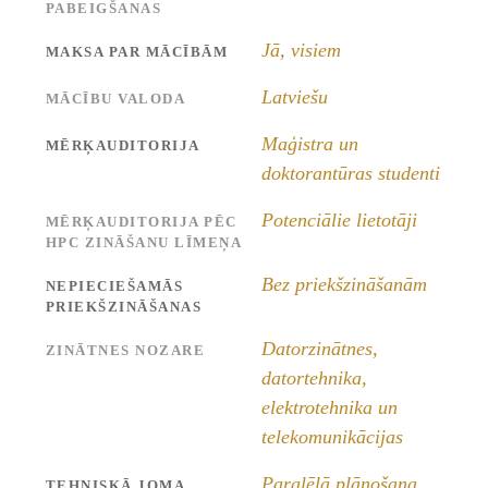
PABEIGŠANAS
Jā, visiem
MAKSA PAR MĀCĪBĀM
Latviešu
MĀCĪBU VALODA
Maģistra un
MĒRĶAUDITORIJA
doktorantūras studenti
Potenciālie lietotāji
MĒRĶAUDITORIJA PĒC
HPC ZINĀŠANU LĪMEŅA
Bez priekšzināšanām
NEPIECIEŠAMĀS
PRIEKŠZINĀŠANAS
Datorzinātnes,
ZINĀTNES NOZARE
datortehnika,
elektrotehnika un
telekomunikācijas
Paralēlā plānošana
,
TEHNISKĀ JOMA