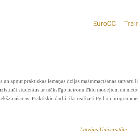
EuroCC
Trai
s un apgūt praktiskās iemaņas dziļās mašīnmācīšanās satvaru lie
īstināt studentus ar mākslīgo neironu tīklu modeļiem un meto
kšzināšanas. Praktiskie darbi tiks realizēti Python programmē
Latvijas Universitāte