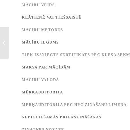
MĀCĪBU VEIDS
KLĀTIENĒ VAI TIEŠSAISTĒ
MĀCĪBU METODES
Matemātiskās un statistiskās programmu
MĀCĪBU ILGUMS
paketes
TIEK IZSNIEGTS SERTIFIKĀTS PĒC KURSA SEK
MAKSA PAR MĀCĪBĀM
MĀCĪBU VALODA
MĒRĶAUDITORIJA
MĒRĶAUDITORIJA PĒC HPC ZINĀŠANU LĪMEŅA
NEPIECIEŠAMĀS PRIEKŠZINĀŠANAS
ZINĀTNES NOZARE