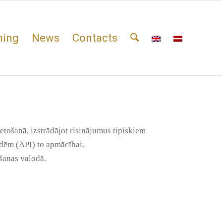
ning
News
Contacts
tošanā, izstrādājot risinājumus tipiskiem
dēm (API) to apmācībai.
šanas valodā.