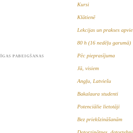
Kursi
Klātienē
Lekcijas un prakses apvi
80 h (16 nedēļu garumā)
Pēc pieprasījuma
MĪGAS PABEIGŠANAS
Jā, visiem
Angļu
,
Latviešu
Bakalaura studenti
Potenciālie lietotāji
Bez priekšzināšanām
Datorzinātnes, datortehni