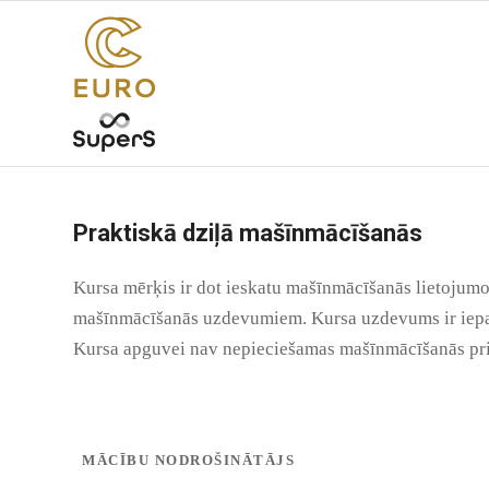
Praktiskā dziļā mašīnmācīšanās
Kursa mērķis ir dot ieskatu mašīnmācīšanās lietojumo
mašīnmācīšanās uzdevumiem. Kursa uzdevums ir iepaz
Kursa apguvei nav nepieciešamas mašīnmācīšanās prie
MĀCĪBU NODROŠINĀTĀJS