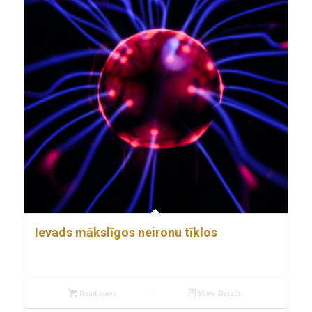
Ievads mākslīgos neironu tīklos
Read more
Show Details