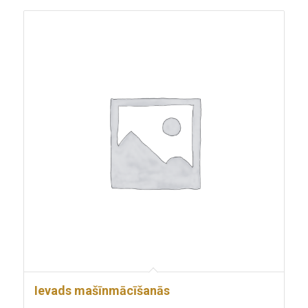
Ievads mašīnmācīšanās