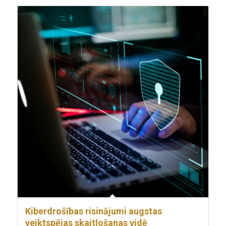
Kiberdrošības risinājumi augstas
veiktspējas skaitļošanas vidē