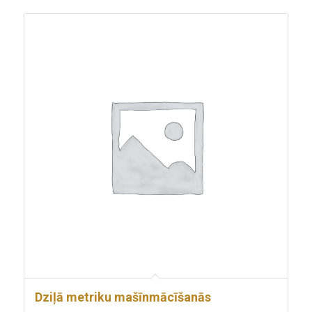
Dziļā metriku mašīnmācīšanās