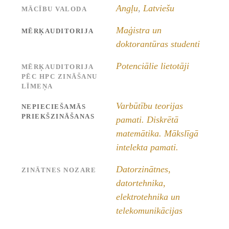
Angļu
,
Latviešu
MĀCĪBU VALODA
Maģistra un
MĒRĶAUDITORIJA
doktorantūras studenti
Potenciālie lietotāji
MĒRĶAUDITORIJA
PĒC HPC ZINĀŠANU
LĪMEŅA
Varbūtību teorijas
NEPIECIEŠAMĀS
PRIEKŠZINĀŠANAS
pamati. Diskrētā
matemātika. Mākslīgā
intelekta pamati.
Datorzinātnes,
ZINĀTNES NOZARE
datortehnika,
elektrotehnika un
telekomunikācijas