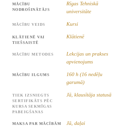
Rīgas Tehniskā
MĀCĪBU
NODROŠINĀTĀJS
universitāte
Kursi
MĀCĪBU VEIDS
Klātienē
KLĀTIENĒ VAI
TIEŠSAISTĒ
Lekcijas un prakses
MĀCĪBU METODES
apvienojums
160 h (16 nedēļu
MĀCĪBU ILGUMS
garumā)
Jā, klausītāja statusā
TIEK IZSNIEGTS
SERTIFIKĀTS PĒC
KURSA SEKMĪGAS
PABEIGŠANAS
Jā, daļai
MAKSA PAR MĀCĪBĀM