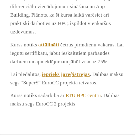
diferenciālo vienādojumu risināšana un
App
Building.
Plānots, ka šī kursa laikā varēsiet arī
praktiski darboties uz HPC, izpildot vienkāršus
uzdevumus.
Kurss notiks
attālināti
četrus pirmdienu vakarus. Lai
iegūtu sertifikātu, jābūt ieskaitītiem pārbaudes
darbiem un apmeklējumam jābūt vismaz 75%.
Lai piedalītos,
iepriekš jāreģistrējas
. Dalības maksu
segs “SuperS” EuroCC projekta ietvaros.
Kurss notiks sadarbībā ar
RTU HPC centru
. Dalības
maksu segs EuroCC 2 projekts.