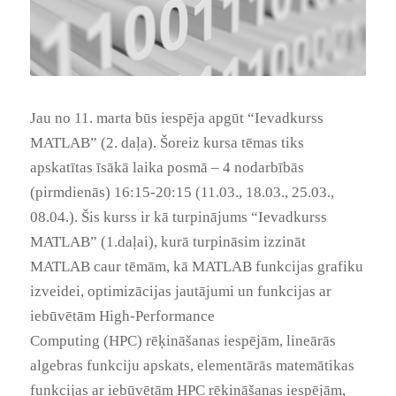
Jau no 11. marta būs iespēja apgūt “Ievadkurss
MATLAB” (2. daļa). Šoreiz kursa tēmas tiks
apskatītas īsākā laika posmā – 4 nodarbībās
(pirmdienās) 16:15-20:15 (11.03., 18.03., 25.03.,
08.04.). Šis kurss ir kā turpinājums “Ievadkurss
MATLAB” (1.daļai), kurā turpināsim izzināt
MATLAB caur tēmām, kā MATLAB funkcijas grafiku
izveidei, optimizācijas jautājumi un funkcijas ar
iebūvētām
High-Performance
Computing
(HPC) rēķināšanas iespējām, lineārās
algebras funkciju apskats, elementārās matemātikas
funkcijas ar iebūvētām HPC rēķināšanas iespējām,