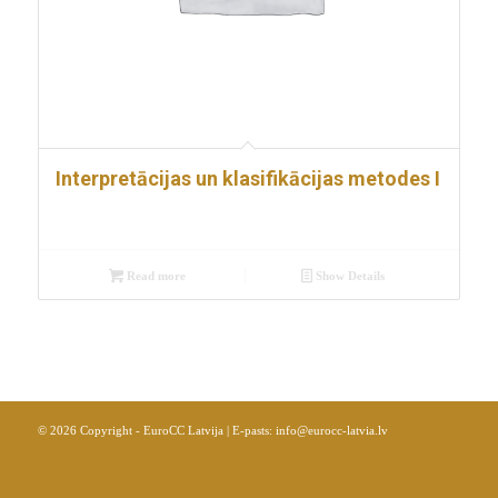
Interpretācijas un klasifikācijas metodes I
Read more
Show Details
© 2026 Copyright - EuroCC Latvija | E-pasts:
info@eurocc-latvia.lv