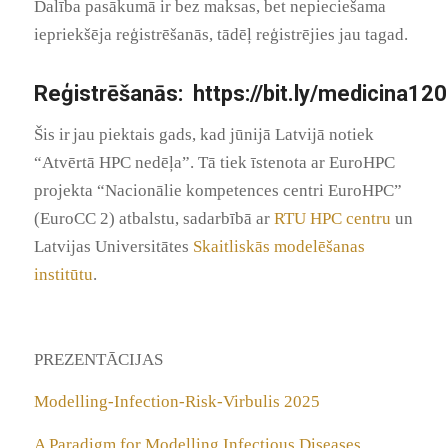
Dalība pasākumā ir bez maksas, bet nepieciešama
iepriekšēja reģistrēšanās, tādēļ reģistrējies jau tagad.
Reģistrēšanās
:
https://bit.ly/medicina12
Šis ir
jau
piektais
gads, kad
jūnijā
Latvijā notiek
“Atvērtā HPC nedēļa”. Tā tiek īstenota ar EuroHPC
projekta “Nacionālie kompetences centri EuroHPC”
(EuroCC 2) atbalstu
, sadarbībā ar
RTU HPC centru
un
Latvijas Universitātes
Skaitliskās modelēšanas
institūtu
.
PREZENTĀCIJAS
Modelling-Infection-Risk-Virbulis 2025
A Paradigm for Modelling Infectious Diseases