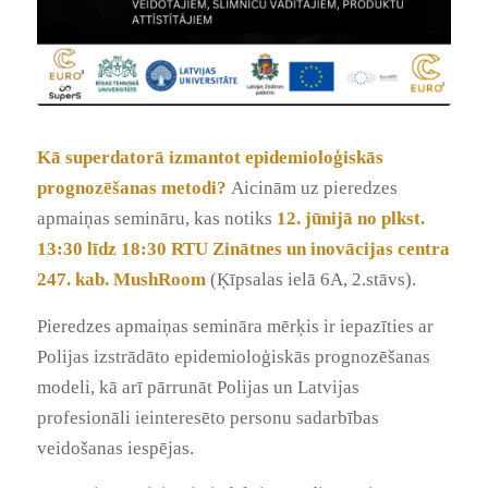
Kā superdatorā
izmantot epidemioloģisk
ās
prognozēšanas metodi?
Aicinām uz pieredzes
apmaiņas semināru, kas notiks
12. jūnijā no plkst.
13:30 līdz 18:30
RTU Zinātnes un inovācijas centra
247. kab. MushRoom
(Ķīpsalas ielā 6A, 2.stāvs).
Pieredzes apmaiņas semināra mērķis ir iepazīties ar
Polijas izstrādāto epidemioloģiskās prognozēšanas
modeli, kā arī pārrunāt Polijas un Latvijas
profesionāli ieinteresēto personu sadarbības
veidošanas iespējas.