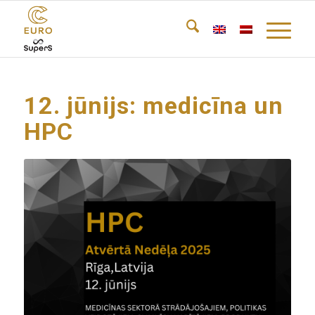
12. jūnijs: medicīna un
HPC