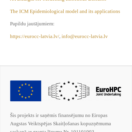
The ICM Epidemiological model and its applications
Papildu jautājumiem:
https://eurocc-latvia.lv/
,
info@eurocc-latvia.lv
Šis projekts ir saņēmis finansējumu no Eiropas
Augstas Veiktspējas Skaitļošanas kopuzņēmuma
saskaņā ar
granta
līgumu Nr. 101101903.