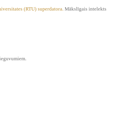
niversitates (RTU) superdatora.
Mākslīgais intelekts
u ieguvumiem.