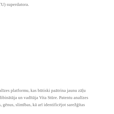
TU) superdatora.
īzes platformu, kas būtiski paātrina jaunu zāļu
ibinātāja un vadītāja Vita Stūre. Patentu analīzes
gēnus, slimības, kā arī identificējot sarežģītas