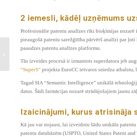
2 iemesli, kādēļ uzņēmums uz
Profesionālie patentu analīzes rīki bioķīmijas nozarē
pieaugošā patentu sarežģītība pārvērš analīzi par ļot
Apgūsti CUDA pamatus
paaudzes patentu analīzes platformu.
klātienē 21. un 28.
novembrī
Tās izveides procesā ir izmantots superdatora jeb au
“SuperS”
projekta EuroCC ietvaros sniedza atbalstu, 
Tagad SIA “Semantic Intelligence” unikālā tehnoloģija
datus. Šādi farmācijas nozarē strādājošajiem jaunu zāļ
Izaicinājumi, kurus atrisināja
Kā jau var nojaust, lai izveidotu šādu unikālu patentu 
patentu datubāzēm (USPTO, United States Patent and 