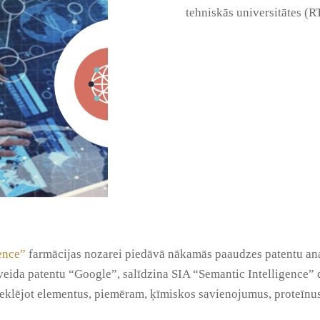
tehniskās universitātes (R
ence”
farmācijas nozarei piedāvā nākamās paaudzes patentu anal
veida patentu “Google”, salīdzina SIA “Semantic Intelligence” d
eklējot elementus, piemēram, ķīmiskos savienojumus, proteīnus, 