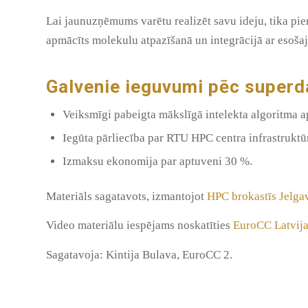
Lai jaunuzņēmums varētu realizēt savu ideju, tika p
apmācīts molekulu atpazīšanā un integrācijā ar esoša
Galvenie ieguvumi pēc superd
Veiksmīgi pabeigta mākslīgā intelekta algoritma 
Iegūta pārliecība par RTU HPC centra infrastruktū
Izmaksu ekonomija par aptuveni 30 %.
Materiāls sagatavots, izmantojot
HPC brokastīs Jelg
Video materiālu iespējams noskatīties
EuroCC Latvij
Sagatavoja: Kintija Bulava, EuroCC 2.