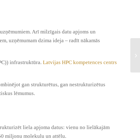
es uzņēmumiem. Arī milzīgais datu apjoms un
jumiem, uzņēmumam dzima ideja – radīt nākamās
C)) infrastruktūra.
Latvijas HPC kompetences centrs
ombinējot gan strukturētus, gan nestrukturizētus
itiskus lēmumus.
trukturizēt liela apjoma datus: vienu no lielākajām
0 miljonu molekulu un attēlu.