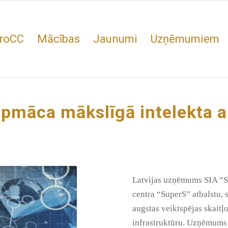
roCC
Mācības
Jaunumi
Uzņēmumiem
apmāca mākslīgā intelekta 
Latvijas uzņēmums SIA “S
centra “SuperS” atbalstu,
augstas veiktspējas skai
infrastruktūru. Uzņēmums 