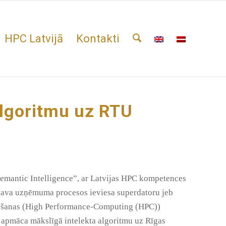
HPC Latvijā
Kontakti
algoritmu uz RTU
emantic Intelligence”, ar Latvijas HPC kompetences
 sava uzņēmuma procesos ieviesa superdatoru jeb
tļošanas (High Performance-Computing (HPC))
apmāca mākslīgā intelekta algoritmu uz Rīgas