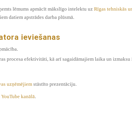
ieņemts lēmums apmācīt mākslīgo intelektu uz
Rīgas tehniskās u
jiem datiem apstrādes darba plūsmā.
atora ieviešanas
apmācība.
ras procesa efektivitāti, kā arī sagaidāmajiem laika un izmaks
avas uzņēmējiem
stāstīto prezentāciju.
a YouTube kanālā
.