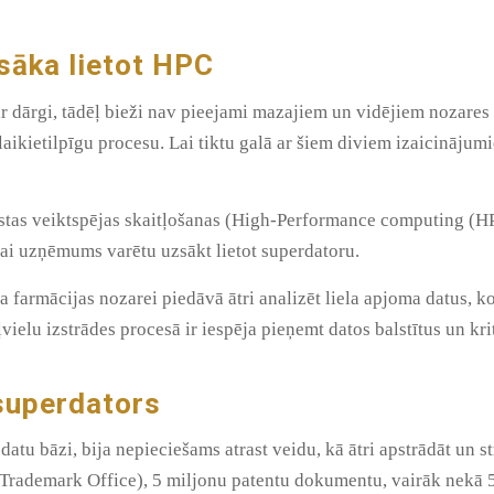
sāka lietot HPC
 ir dārgi, tādēļ bieži nav pieejami mazajiem un vidējiem nozar
i laikietilpīgu procesu. Lai tiktu galā ar šiem diviem izaicinā
gstas veiktspējas skaitļošanas (High-Performance computing (HP
lai uzņēmums varētu uzsākt lietot superdatoru.
 farmācijas nozarei piedāvā ātri analizēt liela apjoma datus, k
vielu izstrādes procesā ir iespēja pieņemt datos balstītus un kr
 superdators
datu bāzi, bija nepieciešams atrast veidu, kā ātri apstrādāt un s
Trademark Office), 5 miljonu patentu dokumentu, vairāk nekā 5