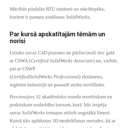
Mācībās piedalās RTU studenti un mācībspēks,
kuriem ir pamata zināšanas SolidWorks.
Par kursā apskatītajām tēmām un
norisi
Uzlabo savas
CAD
prasmes un pārliecinoši tiec galā
ar CSWA (
Certified
SolidWorks Associate
) un, varbūt,
pat ar CSWP
(
Certified
SolidWorks
Professional)
eksāmenu,
iegūstot industrijā un pasaulē atzītu sertifikātu.
Pievienojies 32 akadēmisko stundu teorētiskam un
praktiskam nodarbību kursam, kurā būs iespēja
savas
SolidWorks
iemaņas attīstīt augstākā līmenī.
Kursā tiks aplūkotas 3D modelēšanas metodes, kā ar