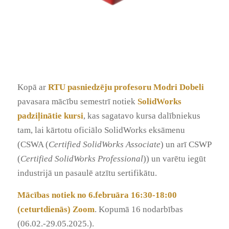
Kopā ar
RTU pasniedzēju profesoru Modri Dobeli
pavasara mācību semestrī notiek
SolidWorks
padziļinātie kursi
, kas sagatavo kursa dalībniekus
tam, lai kārtotu oficiālo SolidWorks eksāmenu
(CSWA (
Certified
SolidWorks Associate
) un arī CSWP
(
Certified
SolidWorks
Professional
)) un varētu iegūt
industrijā un pasaulē atzītu sertifikātu.
Mācības notiek no 6.februāra 16:30-18:00
(ceturtdienās) Zoom
. Kopumā 16 nodarbības
(06.02.-29.05.2025.).