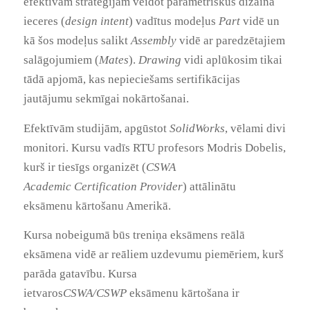
efektīvām stratēģijām veidot parametriskus dizaina
ieceres (
design intent
) vadītus modeļus
Part
vidē un
kā šos modeļus salikt
Assembly
vidē ar paredzētajiem
salāgojumiem (
Mates
).
Drawing
vidi aplūkosim tikai
tādā apjomā, kas nepieciešams sertifikācijas
jautājumu sekmīgai nokārtošanai.
Efektīvām studijām, apgūstot
SolidWorks
, vēlami divi
monitori. Kursu vadīs RTU profesors Modris Dobelis,
kurš ir tiesīgs organizēt (
CSWA
Academic
Certification Provider
) attālinātu
eksāmenu kārtošanu Amerikā.
Kursa nobeigumā būs treniņa eksāmens reālā
eksāmena vidē ar reāliem uzdevumu piemēriem, kurš
parāda gatavību. Kursa
ietvaros
CSWA/CSWP
eksāmenu kārtošana ir