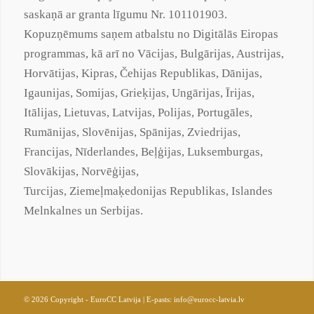
saskaņā ar
granta
līgumu Nr. 101101903.
Kopuzņēmums saņem atbalstu no Digitālās Eiropas
programmas, kā arī no Vācijas, Bulgārijas, Austrijas,
Horvātijas, Kipras, Čehijas Republikas, Dānijas,
Igaunijas, Somijas, Grieķijas, Ungārijas, Īrijas,
Itālijas, Lietuvas, Latvijas, Polijas, Portugāles,
Rumānijas, Slovēnijas, Spānijas, Zviedrijas,
Francijas, Nīderlandes, Beļģijas, Luksemburgas,
Slovākijas, Norvēģijas,
Turcijas,
Ziemeļmaķedonijas
Republikas, Islandes
Melnkalnes un Serbijas.
© 2026 Copyright - EuroCC Latvija | E-pasts:
info@eurocc-latvia.lv