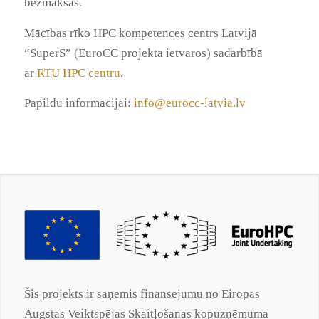
bezmaksas.
Mācības rīko HPC kompetences centrs Latvijā
“SuperS” (EuroCC projekta ietvaros) sadarbībā
ar
RTU HPC centru
.
Papildu informācijai:
info@eurocc-latvia.lv
Šis projekts ir saņēmis finansējumu no Eiropas
Augstas Veiktspējas Skaitļošanas kopuzņēmuma