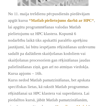
No 11. maija trešdienu pēcpusdienās piedāvājam
apgūt kursu
“
Matlab pielietojums darbā ar HPC
“
,
lai apgūtu programmēšanas valodas Matlab
pielietojumu uz HPC klastera. Kopumā 6
nodarbību laikā tiks apskatīti paralēlo aprēķinu
jautājumi, lai būtu iespējams rēķināšanas uzdevumu
sadalīt pa dažādiem skaitļošanas kodoliem vai
skaitļošanas procesoriem gan rēķināšanas jaudas
palielināšanas ziņā, gan arī no atmiņas viedokļa.
Kursa apjoms – 16h.
Kurss nedod Matlab pamatzināšanas, bet apskata
specifiskas lietas, kā rakstīt Matlab programmas
rēķināšanai uz HPC klastera vai superdatora.
Lai
piedalītos kursā, jābūt Matlab pamatzināšanām,