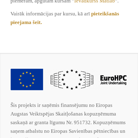
piemēram, apgūtam kursam “
Ievadkurss Matlab
“.
Vairāk informācijas par kursu, kā arī
pieteikšanās
pieejama šeit
.
Šis projekts ir saņēmis finansējumu no Eiropas
Augstas Veiktspējas Skaitļošanas kopuzņēmuma
saskaņā ar
granta
līgumu Nr. 951732. Kopuzņēmums
saņem atbalstu no Eiropas Savienības pētniecības un