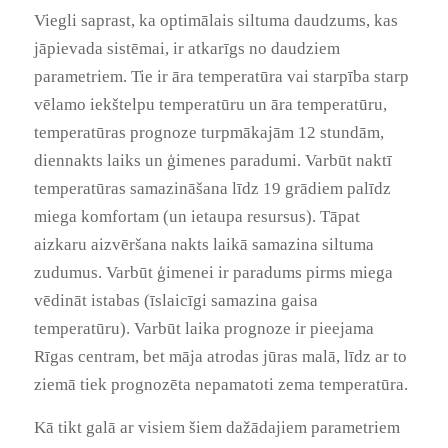
Viegli saprast, ka optimālais siltuma daudzums, kas
jāpievada sistēmai, ir atkarīgs no daudziem
parametriem. Tie ir āra temperatūra vai starpība starp
vēlamo iekštelpu temperatūru un āra temperatūru,
temperatūras prognoze turpmākajām 12 stundām,
diennakts laiks un ģimenes paradumi. Varbūt naktī
temperatūras samazināšana līdz 19 grādiem palīdz
miega komfortam (un ietaupa resursus). Tāpat
aizkaru aizvēršana nakts laikā samazina siltuma
zudumus. Varbūt ģimenei ir paradums pirms miega
vēdināt istabas (īslaicīgi samazina gaisa
temperatūru). Varbūt laika prognoze ir pieejama
Rīgas centram, bet māja atrodas jūras malā, līdz ar to
ziemā tiek prognozēta nepamatoti zema temperatūra.
Kā tikt galā ar visiem šiem dažādajiem parametriem