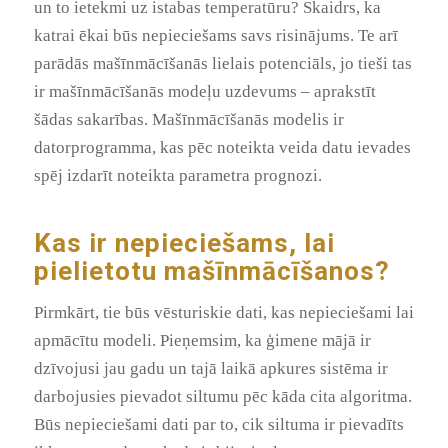
un to ietekmi uz istabas temperatūru? Skaidrs, ka
katrai ēkai būs nepieciešams savs risinājums. Te arī
parādās mašīnmācīšanās lielais potenciāls, jo tieši tas
ir mašīnmācīšanās modeļu uzdevums – aprakstīt
šādas sakarības. Mašīnmācīšanās modelis ir
datorprogramma, kas pēc noteikta veida datu ievades
spēj izdarīt noteikta parametra prognozi.
Kas ir nepieciešams, lai
pielietotu mašīnmācīšanos?
Pirmkārt, tie būs vēsturiskie dati, kas nepieciešami lai
apmācītu modeli. Pieņemsim, ka ģimene mājā ir
dzīvojusi jau gadu un tajā laikā apkures sistēma ir
darbojusies pievadot siltumu pēc kāda cita algoritma.
Būs nepieciešami dati par to, cik siltuma ir pievadīts