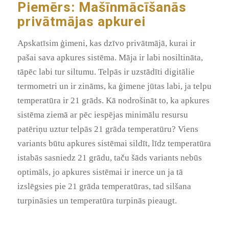
Piemērs: Mašīnmācīšanās
privātmājas apkurei
Apskatīsim ģimeni, kas dzīvo privātmājā, kurai ir
pašai sava apkures sistēma. Māja ir labi nosiltināta,
tāpēc labi tur siltumu. Telpās ir uzstādīti digitālie
termometri un ir zināms, ka ģimene jūtas labi, ja telpu
temperatūra ir 21 grāds. Kā nodrošināt to, ka apkures
sistēma ziemā ar pēc iespējas minimālu resursu
patēriņu uztur telpās 21 grāda temperatūru? Viens
variants būtu apkures sistēmai sildīt, līdz temperatūra
istabās sasniedz 21 grādu, taču šāds variants nebūs
optimāls, jo apkures sistēmai ir inerce un ja tā
izslēgsies pie 21 grāda temperatūras, tad silšana
turpināsies un temperatūra turpinās pieaugt.