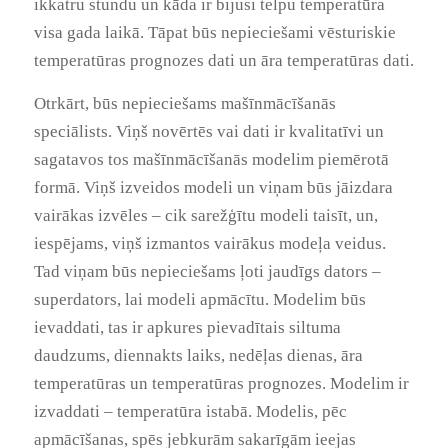
ikkatru stundu un kāda ir bijusi telpu temperatūra
visa gada laikā. Tāpat būs nepieciešami vēsturiskie
temperatūras prognozes dati un āra temperatūras dati.
Otrkārt, būs nepieciešams mašīnmācīšanās
speciālists. Viņš novērtēs vai dati ir kvalitatīvi un
sagatavos tos mašīnmācīšanās modelim piemērotā
formā. Viņš izveidos modeli un viņam būs jāizdara
vairākas izvēles – cik sarežģītu modeli taisīt, un,
iespējams, viņš izmantos vairākus modeļa veidus.
Tad viņam būs nepieciešams ļoti jaudīgs dators –
superdators, lai modeli apmācītu. Modelim būs
ievaddati, tas ir apkures pievadītais siltuma
daudzums, diennakts laiks, nedēļas dienas, āra
temperatūras un temperatūras prognozes. Modelim ir
izvaddati – temperatūra istabā. Modelis, pēc
apmācīšanas, spēs jebkurām sakarīgām ieejas