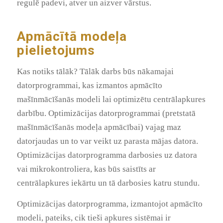
regulē padevi, atver un aizver vārstus.
Apmācītā modeļa
pielietojums
Kas notiks tālāk? Tālāk darbs būs nākamajai
datorprogrammai, kas izmantos apmācīto
mašīnmācīšanās modeli lai optimizētu centrālapkures
darbību. Optimizācijas datorprogrammai (pretstatā
mašīnmācīšanās modeļa apmācībai) vajag maz
datorjaudas un to var veikt uz parasta mājas datora.
Optimizācijas datorprogramma darbosies uz datora
vai mikrokontroliera, kas būs saistīts ar
centrālapkures iekārtu un tā darbosies katru stundu.
Optimizācijas datorprogramma, izmantojot apmācīto
modeli, pateiks, cik tieši apkures sistēmai ir