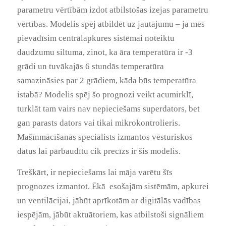
parametru vērtībām izdot atbilstošas izejas parametru
vērtības. Modelis spēj atbildēt uz jautājumu – ja mēs
pievadīsim centrālapkures sistēmai noteiktu
daudzumu siltuma, zinot, ka āra temperatūra ir -3
grādi un tuvākajās 6 stundās temperatūra
samazināsies par 2 grādiem, kāda būs temperatūra
istabā? Modelis spēj šo prognozi veikt acumirklī,
turklāt tam vairs nav nepieciešams superdators, bet
gan parasts dators vai tikai mikrokontrolieris.
Mašīnmācīšanās speciālists izmantos vēsturiskos
datus lai pārbaudītu cik precīzs ir šis modelis.
Treškārt, ir nepieciešams lai māja varētu šīs
prognozes izmantot. Ēkā esošajām sistēmām, apkurei
un ventilācijai, jābūt aprīkotām ar digitālās vadības
iespējām, jābūt aktuātoriem, kas atbilstoši signāliem