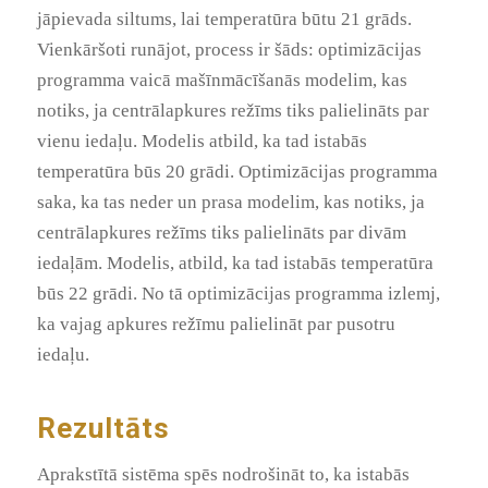
jāpievada siltums, lai temperatūra būtu 21 grāds.
Vienkāršoti runājot, process ir šāds: optimizācijas
programma vaicā mašīnmācīšanās modelim, kas
notiks, ja centrālapkures režīms tiks palielināts par
vienu iedaļu. Modelis atbild, ka tad istabās
temperatūra būs 20 grādi. Optimizācijas programma
saka, ka tas neder un prasa modelim, kas notiks, ja
centrālapkures režīms tiks palielināts par divām
iedaļām. Modelis, atbild, ka tad istabās temperatūra
būs 22 grādi. No tā optimizācijas programma izlemj,
ka vajag apkures režīmu palielināt par pusotru
iedaļu.
Rezultāts
Aprakstītā sistēma spēs nodrošināt to, ka istabās