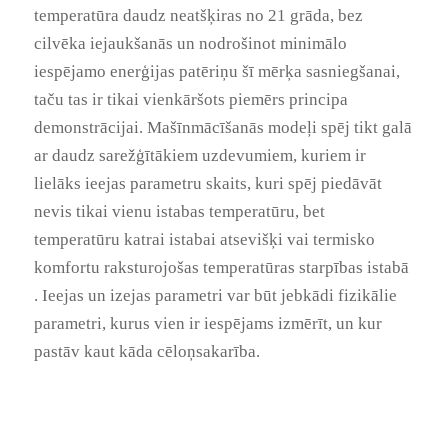
temperatūra daudz neatšķiras no 21 grāda, bez
cilvēka iejaukšanās un nodrošinot minimālo
iespējamo enerģijas patēriņu šī mērķa sasniegšanai,
taču tas ir tikai vienkāršots piemērs principa
demonstrācijai. Mašīnmācīšanās modeļi spēj tikt galā
ar daudz sarežģītākiem uzdevumiem, kuriem ir
lielāks ieejas parametru skaits, kuri spēj piedāvāt
nevis tikai vienu istabas temperatūru, bet
temperatūru katrai istabai atsevišķi vai termisko
komfortu raksturojošas temperatūras starpības istabā
. Ieejas un izejas parametri var būt jebkādi fizikālie
parametri, kurus vien ir iespējams izmērīt, un kur
pastāv kaut kāda cēloņsakarība.