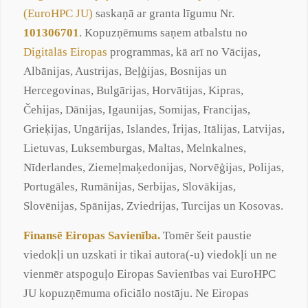
(EuroHPC JU)
saskaņā ar granta līgumu Nr.
101306701
. Kopuzņēmums saņem atbalstu no
Digitālās Eiropas
programmas, kā arī no Vācijas,
Albānijas, Austrijas, Beļģijas, Bosnijas un
Hercegovinas, Bulgārijas, Horvātijas, Kipras,
Čehijas, Dānijas, Igaunijas, Somijas, Francijas,
Grieķijas, Ungārijas, Islandes, Īrijas, Itālijas, Latvijas,
Lietuvas, Luksemburgas, Maltas, Melnkalnes,
Nīderlandes, Ziemeļmaķedonijas, Norvēģijas, Polijas,
Portugāles, Rumānijas, Serbijas, Slovākijas,
Slovēnijas, Spānijas, Zviedrijas, Turcijas un Kosovas.
Finansē Eiropas Savienība.
Tomēr šeit paustie
viedokļi un uzskati ir tikai autora(-u) viedokļi un ne
vienmēr atspoguļo Eiropas Savienības vai EuroHPC
JU kopuzņēmuma oficiālo nostāju. Ne Eiropas