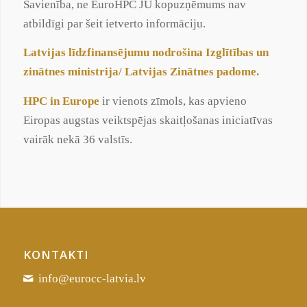
Savienība, ne EuroHPC JU kopuzņēmums nav
atbildīgi par šeit ietverto informāciju.
Latvijas līdzfinansējumu nodrošina Izglītības un
zinātnes ministrija
/
Latvijas Zinātnes padome
.
HPC in Europe
ir vienots zīmols, kas apvieno
Eiropas augstas veiktspējas skaitļošanas iniciatīvas
vairāk nekā 36 valstīs.
KONTAKTI
info@eurocc-latvia.lv