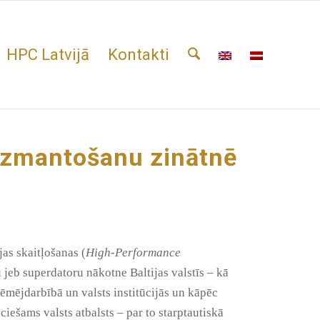
HPC Latvijā
Kontakti
 izmantošanu zinātnē
as skaitļošanas (
High-Performance
jeb superdatoru nākotne Baltijas valstīs – kā
ēmējdarbībā un valsts institūcijās un kāpēc
ciešams valsts atbalsts – par to starptautiskā