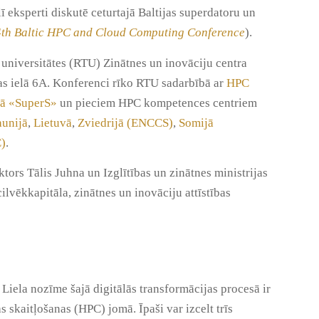
ī eksperti diskutē ceturtajā Baltijas superdatoru un
4th Baltic HPC and Cloud Computing Conference
).
 universitātes (RTU) Zinātnes un inovāciju centra
s ielā 6A. Konferenci rīko RTU sadarbībā ar
HPC
jā «SuperS»
un pieciem HPC kompetences centriem
aunijā
,
Lietuvā
,
Zviedrijā (ENCCS)
,
Somijā
)
.
tors Tālis Juhna un Izglītības un zinātnes ministrijas
cilvēkkapitāla, zinātnes un inovāciju attīstības
Liela nozīme šajā digitālās transformācijas procesā ir
s skaitļošanas (HPC) jomā. Īpaši var izcelt trīs