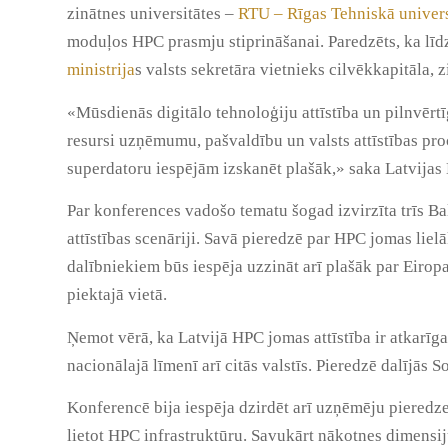
zinātnes universitātes –
RTU – Rīgas Tehniskā univers
moduļos HPC prasmju stiprināšanai. Paredzēts, ka līd
ministrija
s valsts sekretāra vietnieks cilvēkkapitāla, 
«Mūsdienās digitālo tehnoloģiju attīstība un pilnvē
resursi uzņēmumu, pašvaldību un valsts attīstības pro
superdatoru iespējām izskanēt plašāk,» saka Latvija
Par konferences vadošo tematu šogad izvirzīta trīs Bal
attīstības scenāriji. Savā pieredzē par HPC jomas li
dalībniekiem būs iespēja uzzināt arī plašāk par Eiro
piektajā vietā.
Ņemot vērā, ka Latvijā HPC jomas attīstība ir atkarī
nacionālajā līmenī arī citās valstīs. Pieredzē dalījās S
Konferencē bija iespēja dzirdēt arī uzņēmēju pieredzes
lietot HPC infrastruktūru. Savukārt nākotnes dimensij