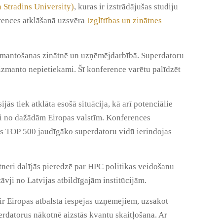
a Stradins University)
, kuras ir izstrādājušas studiju
erences atklāšanā uzsvēra
Izglītības un zinātnes
izmantošanas zinātnē un uzņēmējdarbībā. Superdatoru
 izmanto nepietiekami. Šī konference varētu palīdzēt
ās tiek atklāta esošā situācija, kā arī potenciālie
ti no dažādām Eiropas valstīm. Konferences
es TOP 500 jaudīgāko superdatoru vidū ierindojas
neri dalījās pieredzē par HPC politikas veidošanu
stāvji no Latvijas atbildīgajām institūcijām.
 ir Eiropas atbalsta iespējas uzņēmējiem, uzsākot
erdatorus nākotnē aizstās kvantu skaitļošana. Ar