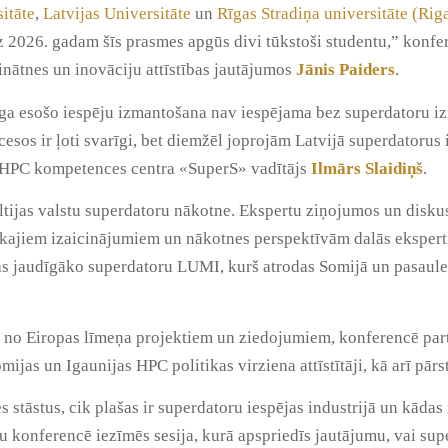
itāte
,
Latvijas Universitāte
un
Rīgas Stradiņa universitāte (Rig
z 2026. gadam šīs prasmes apgūs divi tūkstoši studentu,” konf
zinātnes un inovāciju attīstības jautājumos
Jānis Paiders
.
rtīga esošo iespēju izmantošana nav iespējama bez superdatoru 
cesos ir ļoti svarīgi, bet diemžēl joprojām Latvijā superdatorus
s HPC kompetences centra «SuperS» vadītājs
Ilmārs Slaidiņš
.
tijas valstu superdatoru nākotne. Ekspertu ziņojumos un diskusij
elākajiem izaicinājumiem un nākotnes perspektīvām dalās eksper
pas jaudīgāko superdatoru LUMI, kurš atrodas Somijā un pasaul
ga no Eiropas līmeņa projektiem un ziedojumiem, konferencē part
omijas un Igaunijas HPC politikas virziena attīstītāji, kā arī pār
 stāstus, cik plašas ir superdatoru iespējas industrijā un kādas
u konferencē iezīmēs sesija, kurā apspriedīs jautājumu, vai sup