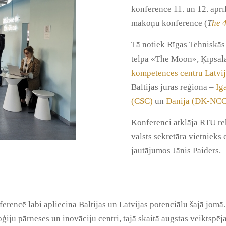
konferencē 11. un 12. aprīl
mākoņu konferencē (
T
he 
Tā notiek Rīgas Tehniskās
telpā «The Moon», Ķīpsala
kompetences centru Latvi
Baltijas jūras reģionā –
Ig
(CSC)
un
Dānijā (DK-NCC
Konferenci atklāja RTU rek
valsts sekretāra vietnieks 
jautājumos Jānis Paiders.
rencē labi apliecina Baltijas un Latvijas potenciālu šajā jomā. 
ģiju pārneses un inovāciju centri, tajā skaitā augstas veiktspēja