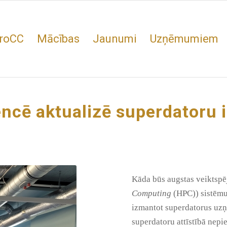
roCC
Mācības
Jaunumi
Uzņēmumiem
encē aktualizē superdatoru
Kāda būs augstas veiktspēj
Computing
(HPC)) sistēmu 
izmantot superdatorus uzņ
superdatoru attīstībā nepie