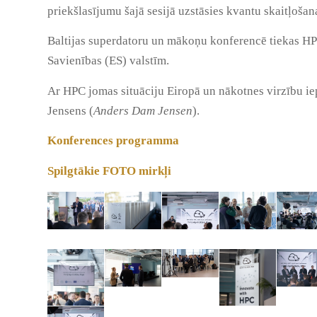
priekšlasījumu šajā sesijā uzstāsies kvantu skaitļoša
Baltijas superdatoru un mākoņu konferencē tiekas HPC p
Savienības (ES) valstīm.
Ar HPC jomas situāciju Eiropā un nākotnes virzību
Jensens (
Anders Dam Jensen
).
Konferences programma
Spilgtākie FOTO mirkļi