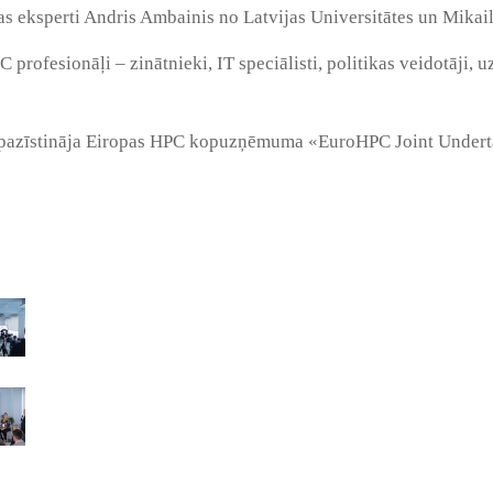
nas eksperti Andris Ambainis no Latvijas Universitātes un Mikai
rofesionāļi – zinātnieki, IT speciālisti, politikas veidotāji, 
 iepazīstināja Eiropas HPC kopuzņēmuma «EuroHPC Joint Under