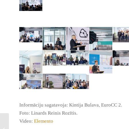
Informāciju sagatavoja: Kintija Bulava, EuroCC 2.
Foto: Linards Reinis Rozītis.
Video:
Elemento
Zinātnes universitāšu
studenti izzina HPC