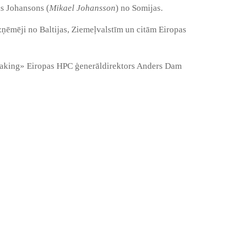
ls Johansons (
Mikael Johansson
) no Somijas.
uzņēmēji no Baltijas, Ziemeļvalstīm un citām Eiropas
taking» Eiropas HPC ģenerāldirektors Anders Dam