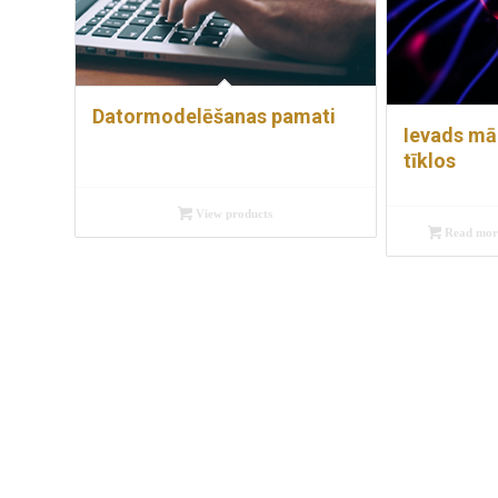
Datormodelēšanas pamati
Ievads mā
tīklos
View products
Read mor