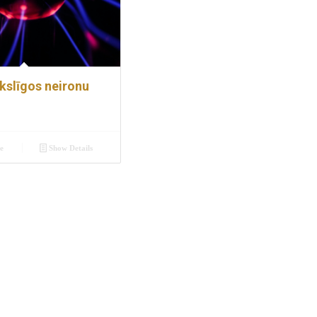
kslīgos neironu
e
Show Details