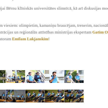
tājai Bērnu klīniskās universitātes slimnīcā, kā arī diskusijas 
em viesiem: olimpietim, kamaniņu braucējam, trenerim, nacionāl
trācijas un reģionālās attīstības ministrijas ekspertam
Gatim O
ratoram
Emīlam Lukjanskim
!