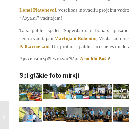
Ilona
i Platonova
i
, veselības inovāciju projektu vadī
“Asya.ai” vadītājam!
Tāpat paldies spēles “Superdatora miljonārs” īpašaji
centra vadītājam
Mārtiņam Rubenim
, Viedās adminis
Palkavniekam
. Un, protams, paldies arī spēles mode
Apsveicam spēles uzvarētāju
Arnoldu Bušu
!
Spilgtākie foto mirkļi
Uzzini par superdatoriem
Liepājas pludmalē
Summer Un-rest 2024