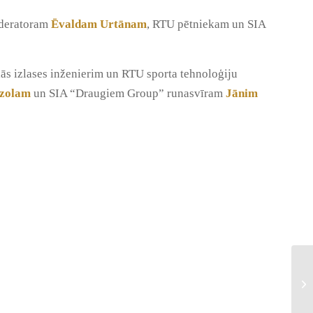
moderatoram
Ēvaldam Urtānam
, RTU pētniekam un SIA
ās izlases inženierim un RTU sporta tehnoloģiju
zolam
un SIA “Draugiem Group” runasvīram
Jānim