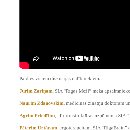
Paldies visiem diskusijas dalībniekiem:
Juri
m Zariņ
am
, SIA “Rīgas Meži” meža apsaimnieko
Nauri
m Zdanovski
m,
medicīnas zinātņu doktoram un
Agri
m Priedīti
m
, IT infrastruktūras uzņēmuma SIA 
Pēteri
m Urtān
am
, ergoterapeitam, SIA “RigaBrain” 