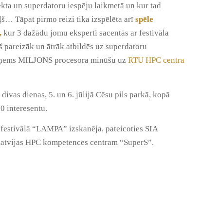
ekta un superdatoru iespēju laikmetā un kur tad
š… Tāpat pirmo reizi tika izspēlēta arī
spēle
,
kur 3 dažādu jomu eksperti sacentās ar festivāla
 pareizāk un ātrāk atbildēs uz superdatoru
aņems MILJONS procesora minūšu uz
RTU HPC centra
ivas dienas, 5. un 6. jūlijā Cēsu pils parkā, kopā
0 interesentu.
 festivālā “LAMPA” izskanēja, pateicoties SIA
Latvijas HPC kompetences centram “SuperS”.