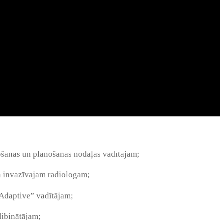
šanas un plānošanas nodaļas vadītājam;
 invazīvajam radiologam;
“Adaptive” vadītājam;
dibinātājam;