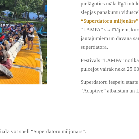
pielāgoties mākslīgā intel
slēpjas panākumu vidusceļ
“Superdatoru miljonārs”
“LAMPA” skatītājiem, kurš
jautājumiem un dāvanā s
superdatora.
Festivāls “LAMPA” notika d
pulcējot vairāk nekā 25 00
Superdatoru iespēju stāsts
“Adaptive” atbalstam un 
z izdzīvot spēli “Superdatoru miljonārs”.