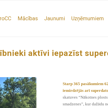
roCC
Mācības
Jaunumi
Uzņēmumiem
ībnieki aktīvi iepazīst supe
Starp 365 pasākumiem 62
iemirdzējās arī superdato
skatuves “Nākotnes plosts
smadzenes”, kur dažādu no