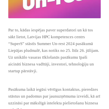
Par to, kādas iespējas paver superdatori un kā tos
sākt lietot, Latvijas HPC kompetences centrs
“SuperS” stāstīs Summer Un-rest 2024 pasākumā
Liepājas pludmalē, kas notiks no 25. līdz 26. jūlijam.
Uz unikālo vasaras tīklošanās pasākumu īpaši
aicināti biznesa vadītāji, investori, tehnoloģiju un
startup pārstāvji.
Pasākuma laikā iegūsi vērtīgus kontaktus, pieredzes
stāstus un padomus par jaunuzņēmuma izveidi, kā arī
uzzināsi par mākslīgā intelekta pielietošanu biznesa