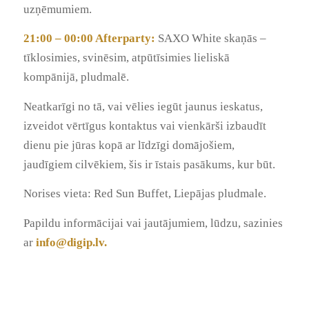
uzņēmumiem.
21:00 – 00:00 Afterparty:
SAXO White skaņās –
tīklosimies, svinēsim, atpūtīsimies lieliskā
kompānijā, pludmalē.
Neatkarīgi no tā, vai vēlies iegūt jaunus ieskatus,
izveidot vērtīgus kontaktus vai vienkārši izbaudīt
dienu pie jūras kopā ar līdzīgi domājošiem,
jaudīgiem cilvēkiem, šis ir īstais pasākums, kur būt.
Norises vieta: Red Sun Buffet, Liepājas pludmale.
Papildu informācijai vai jautājumiem, lūdzu, sazinies
ar
info@digip.lv
.