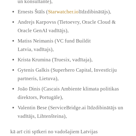
un konsultante),
Ernests Štāls (
Starwatcher.io
līdzdibinātājs),
Andrejs Karpovss (Tietoevry, Oracle Cloud &
Oracle GenAI vadītājs),
Matiss Neimanis (VC fund Buildit
Latvia, vadītajs),
Krista Krumina (Truesix, vadītaja),
Gytenis Galkis (Superhero Capital, Investīciju
partneris, Lietuva),
João Dinis (Cascais Ambiente klimata politikas
direktors, Portugāle),
Valentin Bese (ServiceBridge.ai līdzdibinātājs un
vadītājs, Lihtenšteina),
kā arī citi spīkeri no vadošajiem Latvijas