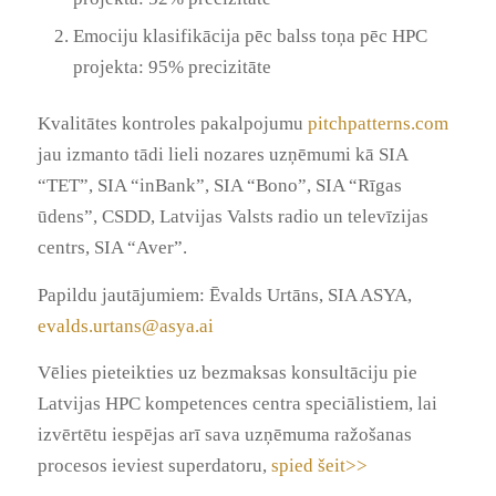
Emociju klasifikācija pēc balss toņa pēc HPC
projekta: 95% precizitāte
Kvalitātes kontroles pakalpojumu
pitchpatterns.com
jau izmanto tādi lieli nozares uzņēmumi kā SIA
“TET”, SIA “inBank”, SIA “Bono”, SIA “Rīgas
ūdens”, CSDD, Latvijas Valsts radio un televīzijas
centrs, SIA “Aver”.
Papildu jautājumiem: Ēvalds Urtāns, SIA ASYA,
evalds.urtans@asya.ai
Vēlies pieteikties uz bezmaksas konsultāciju pie
Latvijas HPC kompetences centra speciālistiem, lai
izvērtētu iespējas arī sava uzņēmuma ražošanas
procesos ieviest superdatoru,
spied šeit>>