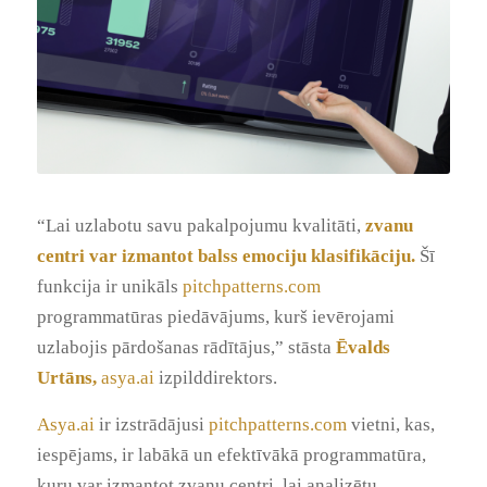
“Lai uzlabotu savu pakalpojumu kvalitāti,
zvanu
centri var izmantot balss emociju klasifikāciju.
Šī
funkcija ir unikāls
pitchpatterns.com
programmatūras piedāvājums, kurš ievērojami
uzlabojis pārdošanas rādītājus,” stāsta
Ēvalds
Urtāns,
asya.ai
izpilddirektors.
Asya.ai
ir izstrādājusi
pitchpatterns.com
vietni, kas,
iespējams, ir labākā un efektīvākā programmatūra,
kuru var izmantot zvanu centri, lai analizētu