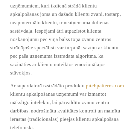
uzņēmumiem, kuri ikdienā strādā klientu
apkalpošanas jomā un dažādu klientu zvani, tostarp,
neapmierinātu klientu, ir neatņemama ikdienas
sastāvdaļa. Iespējami ātri atpazīstot klienta
noskaņojumu pēc viņa balss toņa zvanu centros
strādājošie speciālisti var turpināt saziņu ar klientu
pēc pašā uzņēmumā izstrādātā algoritma, kā
sazināties ar klientu noteiktos emocionālajos
stāvokļos.
Ar superdatorā izstrādāto produktu
pitchpatterns.com
klientu apkalpošanas uzņēmumi var izmantot
mākslīgo intelektu, lai pārvaldītu zvanu centru
darbības, nodrošinātu kvalitātes kontroli un mainītu
ierastās (tradicionālās) pieejas klientu apkalpošanā
telefoniski.