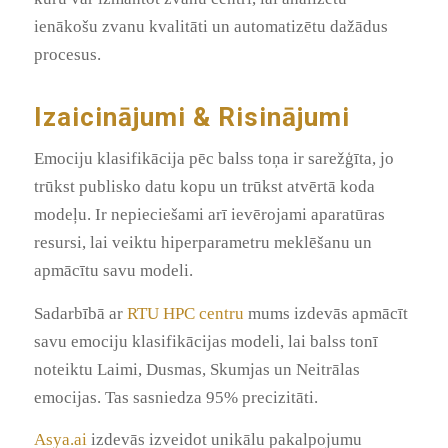
ienākošu zvanu kvalitāti un automatizētu dažādus
procesus.
Izaicinājumi & Risinājumi
Emociju klasifikācija pēc balss toņa ir sarežģīta, jo
trūkst publisko datu kopu un trūkst atvērtā koda
modeļu. Ir nepieciešami arī ievērojami aparatūras
resursi, lai veiktu hiperparametru meklēšanu un
apmācītu savu modeli.
Sadarbībā ar
RTU HPC centru
mums izdevās apmācīt
savu emociju klasifikācijas modeli, lai balss tonī
noteiktu Laimi, Dusmas, Skumjas un Neitrālas
emocijas. Tas sasniedza 95% precizitāti.
Asya.ai
izdevās izveidot unikālu pakalpojumu