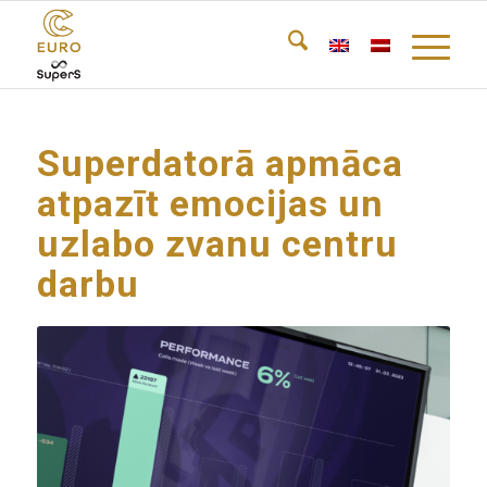
Superdatorā apmāca
atpazīt emocijas un
uzlabo zvanu centru
darbu