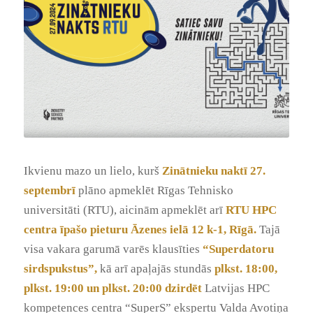
Ikvienu mazo un lielo, kurš
Zinātnieku naktī 27.
septembrī
plāno apmeklēt Rīgas Tehnisko
universitāti (RTU), aicinām apmeklēt arī
RTU HPC
centra īpašo pieturu Āzenes ielā 12 k-1, Rīgā.
Tajā
visa vakara garumā varēs klausīties
“Superdatoru
sirdspukstus”,
kā arī apaļajās stundās
plkst. 18:00,
plkst. 19:00 un plkst. 20:00 dzirdēt
Latvijas HPC
kompetences centra “SuperS” ekspertu Valda Avotiņa