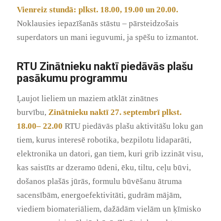
Vienreiz stundā: plkst. 18.00, 19.00 un 20.00.
Noklausies iepazīšanās stāstu – pārsteidzošais
superdators un mani ieguvumi, ja spēšu to izmantot.
RTU Zinātnieku naktī piedāvās plašu
pasākumu programmu
Ļaujot lieliem un maziem atklāt zinātnes
burvību,
Zinātnieku naktī 27. septembrī plkst.
18.00– 22.00
RTU piedāvās plašu aktivitāšu loku gan
tiem, kurus interesē robotika, bezpilotu lidaparāti,
elektronika un datori, gan tiem, kuri grib izzināt visu,
kas saistīts ar dzeramo ūdeni, ēku, tiltu, ceļu būvi,
došanos plašās jūrās, formulu būvēšanu ātruma
sacensībām, energoefektivitāti, gudrām mājām,
viediem biomateriāliem, dažādām vielām un ķīmisko