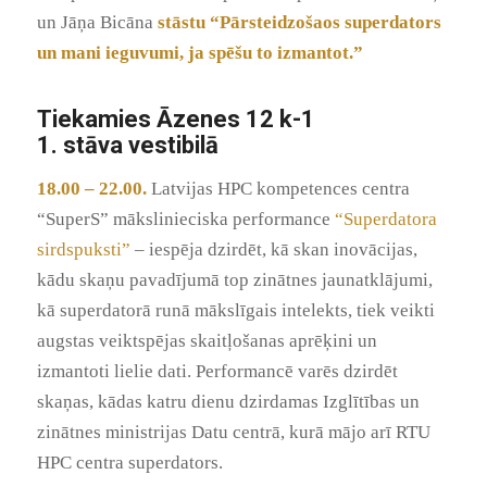
un Jāņa Bicāna
stāstu “Pārsteidzošaos superdators
un mani ieguvumi, ja spēšu to izmantot.”
Tiekamies Āzenes 12 k-1
1. stāva vestibilā
18.00 – 22.00.
Latvijas HPC kompetences centra
“SuperS” mākslinieciska performance
“Superdatora
sirdspuksti”
– iespēja dzirdēt, kā skan inovācijas,
kādu skaņu pavadījumā top zinātnes jaunatklājumi,
kā superdatorā runā mākslīgais intelekts, tiek veikti
augstas veiktspējas skaitļošanas aprēķini un
izmantoti lielie dati. Performancē varēs dzirdēt
skaņas, kādas katru dienu dzirdamas Izglītības un
zinātnes ministrijas Datu centrā, kurā mājo arī RTU
HPC centra superdators.