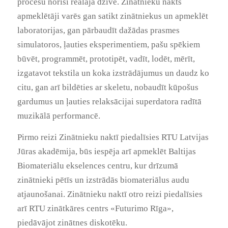
procesu norisi reālajā dzīvē. Zinātnieku nakts
apmeklētāji varēs gan satikt zinātniekus un apmeklēt
laboratorijas, gan pārbaudīt dažādas prasmes
simulatoros, ļauties eksperimentiem, pašu spēkiem
būvēt, programmēt, prototipēt, vadīt, lodēt, mērīt,
izgatavot tekstila un koka izstrādājumus un daudz ko
citu, gan arī bildēties ar skeletu, nobaudīt kūpošus
gardumus un ļauties relaksācijai superdatora radītā
muzikālā performancē.
Pirmo reizi Zinātnieku naktī piedalīsies RTU Latvijas
Jūras akadēmija, būs iespēja arī apmeklēt Baltijas
Biomateriālu ekselences centru, kur drīzumā
zinātnieki pētīs un izstrādās biomateriālus audu
atjaunošanai. Zinātnieku naktī otro reizi piedalīsies
arī RTU zinātkāres centrs «Futurimo Rīga»,
piedāvājot zinātnes diskotēku.