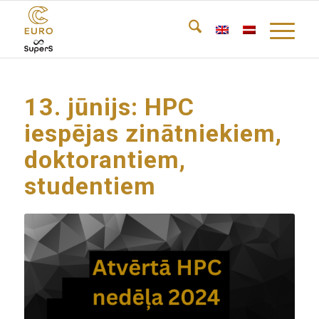
13. jūnijs: HPC
iespējas zinātniekiem,
doktorantiem,
studentiem