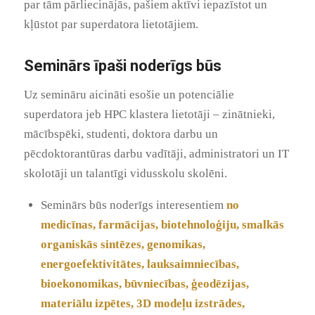
par tām pārliecinājās, pašiem aktīvi iepazīstot un
kļūstot par superdatora lietotājiem.
Seminārs īpaši noderīgs būs
Uz semināru aicināti esošie un potenciālie
superdatora jeb HPC klastera lietotāji – zinātnieki,
mācībspēki, studenti, doktora darbu un
pēcdoktorantūras darbu vadītāji, administratori un IT
skolotāji un talantīgi vidusskolu skolēni.
Seminārs būs noderīgs interesentiem
no
medicīnas, farmācijas, biotehnoloģiju, smalkās
organiskās sintēzes, genomikas,
energoefektivitātes, lauksaimniecības,
bioekonomikas, būvniecības, ģeodēzijas,
materiālu izpētes, 3D modeļu izstrādes,