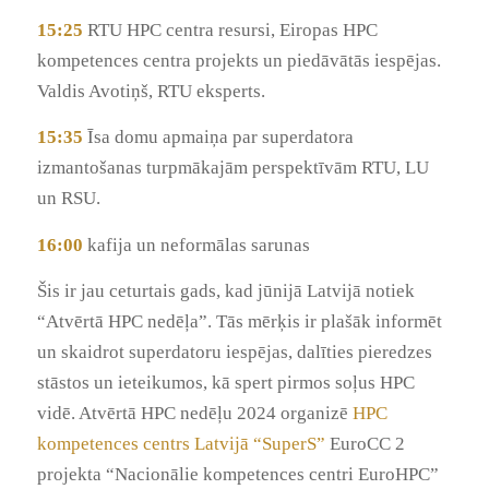
15:25
RTU HPC centra resursi, Eiropas HPC
kompetences centra projekts un piedāvātās iespējas.
Valdis Avotiņš, RTU eksperts.
15:35
Īsa domu apmaiņa par superdatora
izmantošanas turpmākajām perspektīvām RTU, LU
un RSU.
16:00
kafija un neformālas sarunas
Šis ir
jau ceturtais gads, kad jūnijā Latvijā notiek
“Atvērtā HPC nedēļa”. Tās mērķis ir plašāk informēt
un skaidrot superdatoru iespējas, dalīties pieredzes
stāstos un ieteikumos, kā spert pirmos soļus HPC
vidē. Atvērtā HPC nedēļu 2024 organizē
HPC
kompetences centrs Latvijā “SuperS”
EuroCC 2
projekta “Nacionālie kompetences centri EuroHPC”