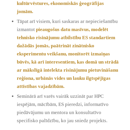
kultūrvēstures, ekonomiskās ģeogrāfijas
jomām.
Tāpat arī visiem, kuri saskaras ar nepieciešamību
izmantot
pieaugošus datu masīvus, modelēt
tehnisko risinājumu atbilstību ES standartiem
dažādās jomās, paātrināt zinātnisko
eksperimentu veikšanu, monitorēt izmaiņas
būvēs, kā arī interesentiem, kas domā un strādā
ar mākslīgā intelekta risinājumu pietuvināšanu
reģiona, urbānās vides un lauku ilgtspējīgas
attīstības vajadzībām.
Seminārā arī varēs vairāk uzzināt par HPC
iespējām, mācībām, ES pieredzi, informatīvo
piedāvājumu un mentora un konsultatīvo
specifisko palīdzību, ko jau sniedz projekts.