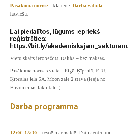
Pasākuma norise
– klātienē.
Darba valoda
–
latviešu.
Lai piedalītos, lūgums
iepriekš
reģistrēties:
https://bit.ly/akademiskajam_sektoram
.
Vietu skaits ierobežots. Dalība – bez maksas.
Pasākuma norises vieta – Rīgā, Ķīpsalā, RTU,
Ķīpsalas ielā 6A, Moon zālē 2.stāvā (ieeja no
Būvniecības fakultātes)
Darba programma
12:00-13:30
– iespēja apmeklēt Datu centru un