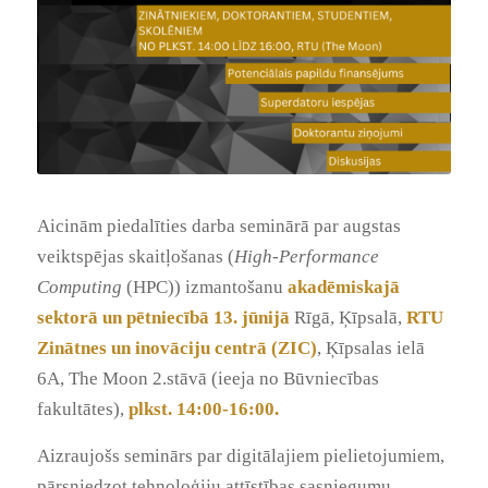
Aicinām piedalīties darba seminārā par augstas
veiktspējas skaitļošanas (
High-Performance
Computing
(HPC)) izmantošanu
akadēmiskajā
sektorā un pētniecībā 13. jūnijā
Rīgā, Ķīpsalā,
RTU
Zinātnes un inovāciju centrā (ZIC)
, Ķīpsalas ielā
6A, The Moon 2.stāvā (ieeja no Būvniecības
fakultātes),
plkst. 14:00-16:00.
Aizraujošs seminārs par digitālajiem pielietojumiem,
pārsniedzot tehnoloģiju attīstības sasniegumu