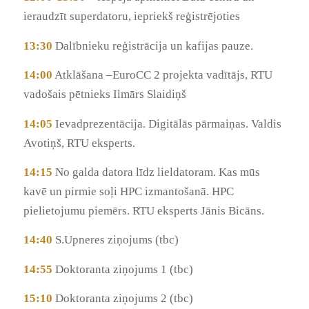
ieraudzīt superdatoru, iepriekš reģistrējoties
13:30
Dalībnieku reģistrācija un kafijas pauze.
14:00
Atklāšana –EuroCC 2 projekta vadītājs, RTU
vadošais pētnieks Ilmārs Slaidiņš
14:05
Ievadprezentācija. Digitālās pārmaiņas. Valdis
Avotiņš, RTU eksperts.
14:15
No galda datora līdz lieldatoram. Kas mūs
kavē un pirmie soļi HPC izmantošanā. HPC
pielietojumu piemērs. RTU eksperts Jānis Bicāns.
14:40
S.Upneres ziņojums (tbc)
14:55
Doktoranta ziņojums 1 (tbc)
15:10
Doktoranta ziņojums 2 (tbc)