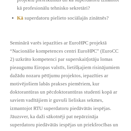
kā profesionālu tehnisko sekretāri?
Kā
superdatoru pielieto sociālajās zinātnēs?
Seminārā varēs iepazīties ar EuroHPC projektā
“Nacionālie kompetences centri EuroHPC” (EuroCC
2) uzkrāto kompetenci par superskaitļotāju lomas
pieaugumu Eiropas valstīs, lietišķajiem risinājumiem
dažādu nozaru pētījumu projektos, iepazīties ar
motivējošiem labās prakses piemēriem, kur
doktorantūras un pēcdoktorantūras studenti kopā ar
saviem vadītājiem ir guvuši lieliskas sekmes,
izmantojot RTU superdatoru piedāvātās iespējas.
Jāuzsver, ka daži sākotnēji pat nepārzināja
superdatoru piedāvātās iespējas un priekšrocības un