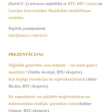
(EuroCC 2) ietvaros sadarbībā ar
RTU HPC centru
un
Latvijas Universitātes Skaitliskās modelēšanas
institūtu
.
Papildu jautājumiem:
info@eurocc-latvia.lv
PREZENTĀCIJAS
Digitālās gatavības izaicinājumi – vai esam gatavi
mainīties?
(Valdis Avotiņš, RTU eksperts).
Kas kopīgs insolācijai un superskaitļošanai
(Jānis
Bicāns, RTU eksperts).
Kā superdators var palīdzēt maģistrantūras un
doktorantūras studijās: pieredzes stāsts
(Sabīne
Upnere, RTU eksperte).