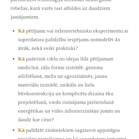
robežas, kurā varēs rast atbildes uz daudziem
jautājumiem.
Kā
pētījumu vai inženiertehnisku eksperimentu ar
superdatora palīdzību iespējams nomodelēt 4x
ātrāk, nekā veikt praktiski?
Kā
paātrināt ciklu no idejas līdz pētījumam
medicīnā, zāļu formu izstrādē, genoma
atšifrēšanā, mežu un agrozinātnēs, jaunu
materiālu izstrādē, unikālu un lielu
būvkonstrukciju un komplicēta dizaina ēku
projektēšanā, viedo risinājumu pielietošanā
enerģētikas un vides inženierzinātņu jomās un
daudz kur citur?
Kā
palīdzēt zinātniekiem sagatavot apjomīgus
projektu pieteikumus un kā superdatoru izmantot