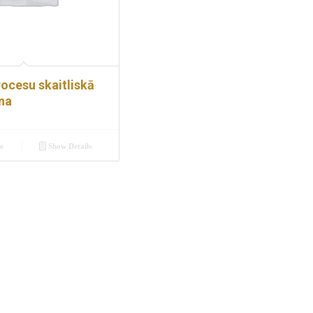
rocesu skaitliskā
na
e
Show Details