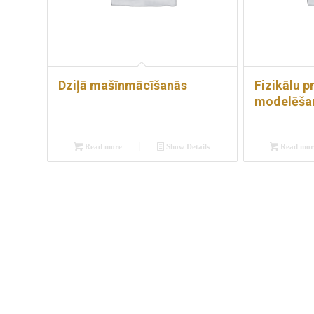
Dziļā mašīnmācīšanās
Fizikālu p
modelēša
Read more
Show Details
Read mor