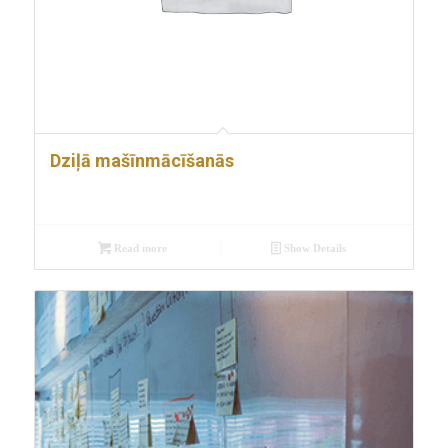
Dziļā mašīnmācīšanās
Read more
Show Details