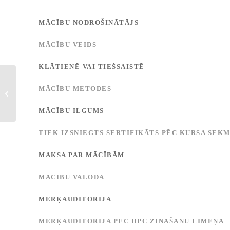
MĀCĪBU NODROŠINĀTĀJS
MĀCĪBU VEIDS
KLĀTIENĒ VAI TIEŠSAISTĒ
MĀCĪBU METODES
Dziļā mašīnmācīšanās
MĀCĪBU ILGUMS
TIEK IZSNIEGTS SERTIFIKĀTS PĒC KURSA SEK
MAKSA PAR MĀCĪBĀM
MĀCĪBU VALODA
MĒRĶAUDITORIJA
MĒRĶAUDITORIJA PĒC HPC ZINĀŠANU LĪMEŅA