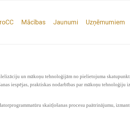
roCC
Mācības
Jaunumi
Uzņēmumiem
lelizāciju un mākoņu tehnoloģijām no pielietojuma skatupunkt
anas iespējas, praktiskas nodarbības par mākoņu tehnoloģiju i
 datorprogrammatūru skaitļošanas procesu paātrinājumu, izmant