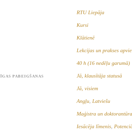
RTU Liepāja
Kursi
Klātienē
Lekcijas un prakses apvi
40 h (16 nedēļu garumā)
Jā, klausītāja statusā
MĪGAS PABEIGŠANAS
Jā, visiem
Angļu
,
Latviešu
Maģistra un doktorantūra
Iesācēja līmenis
,
Potenciā