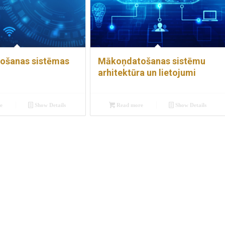
ošanas sistēmas
Mākoņdatošanas sistēmu
arhitektūra un lietojumi
e
Show Details
Read more
Show Details