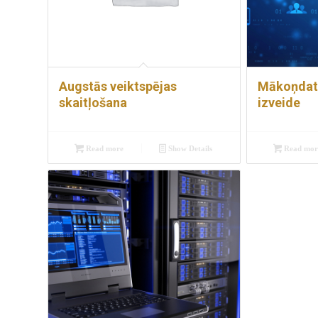
Augstās veiktspējas
Mākoņdat
skaitļošana
izveide
Read more
Show Details
Read mor