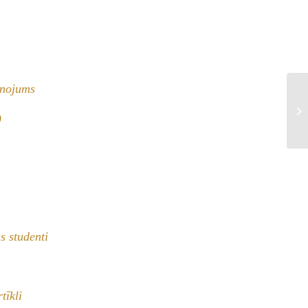
enojums
Pa
)
s studenti
tīkli