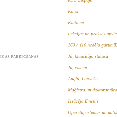
Kursi
Klātienē
Lekcijas un prakses apvi
160 h (16 nedēļu garumā
Jā, klausītāja statusā
MĪGAS PABEIGŠANAS
Jā, visiem
Angļu
,
Latviešu
Maģistra un doktorantūra
Iesācēja līmenis
Operētājsistēmas un dator