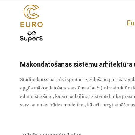
Eu
Mākoņdatošanas sistēmu arhitektūra u
Studiju kurss paredz izpratnes veidošanu par mākoņdat
apgūs mākoņdatošanas sistēmas IaaS (infrastruktūra k
administrēšanu, kā arī padziļinot sistēmtehniķa prasm
servisu un izstrādes modeļiem, kā arī sniegt zināša