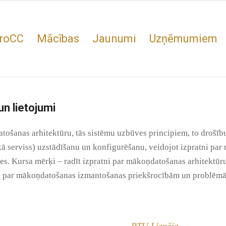
roCC
Mācības
Jaunumi
Uzņēmumiem
n lietojumi
ošanas arhitektūru, tās sistēmu uzbūves principiem, to drošību
ā serviss) uzstādīšanu un konfigurēšanu, veidojot izpratni par
es. Kursa mērķi – radīt izpratni par mākoņdatošanas arhitektūru
nas par mākoņdatošanas izmantošanas priekšrocībām un problēm
RTU Liepāja