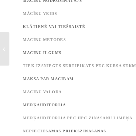
MĀCĪBU NODROŠINĀTĀJS
MĀCĪBU VEIDS
KLĀTIENĒ VAI TIEŠSAISTĒ
MĀCĪBU METODES
Mākoņdatošanas sistēmas
izveide
MĀCĪBU ILGUMS
TIEK IZSNIEGTS SERTIFIKĀTS PĒC KURSA SEK
MAKSA PAR MĀCĪBĀM
MĀCĪBU VALODA
MĒRĶAUDITORIJA
MĒRĶAUDITORIJA PĒC HPC ZINĀŠANU LĪMEŅA
NEPIECIEŠAMĀS PRIEKŠZINĀŠANAS