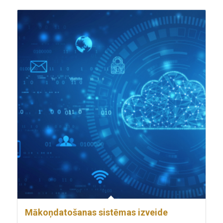
Mākoņdatošanas sistēmas izveide