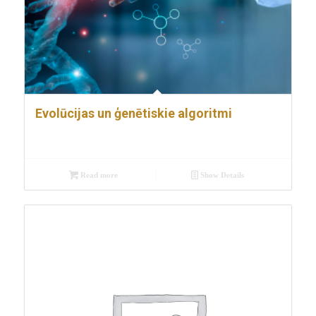
Evolūcijas un ģenētiskie algoritmi
Read more
Show Details