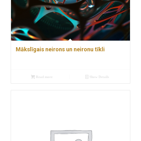
Mākslīgais neirons un neironu tīkli
Read more
Show Details