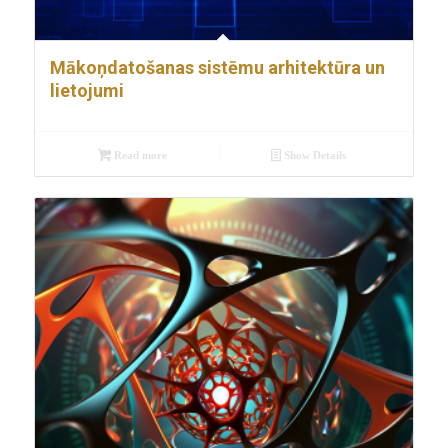
Mākoņdatošanas sistēmu arhitektūra un
lietojumi
Read more
Show Details