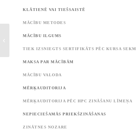
KLĀTIENĒ VAI TIEŠSAISTĒ
MĀCĪBU METODES
MĀCĪBU ILGUMS
Ontoloģijas datu
izgūšanā
TIEK IZSNIEGTS SERTIFIKĀTS PĒC KURSA SEK
MAKSA PAR MĀCĪBĀM
MĀCĪBU VALODA
MĒRĶAUDITORIJA
MĒRĶAUDITORIJA PĒC HPC ZINĀŠANU LĪMEŅA
NEPIECIEŠAMĀS PRIEKŠZINĀŠANAS
ZINĀTNES NOZARE