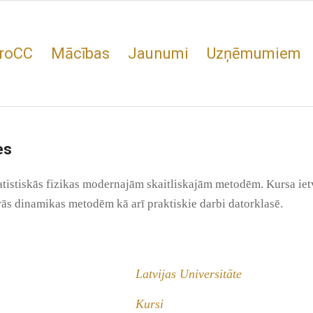
roCC
Mācības
Jaunumi
Uzņēmumiem
es
tistiskās fizikas modernajām skaitliskajām metodēm. Kursa ietv
rās dinamikas metodēm kā arī praktiskie darbi datorklasē.
Latvijas Universitāte
Kursi