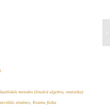
Fi
i
Skaitliskās metodes (lineārā algebra, statistika)
teriālās zinātnes
,
Kvantu fizika