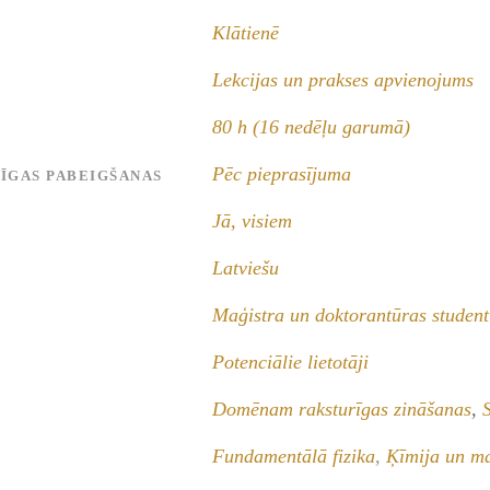
Klātienē
Lekcijas un prakses apvienojums
80 h (16 nedēļu garumā)
Pēc pieprasījuma
MĪGAS PABEIGŠANAS
Jā, visiem
Latviešu
Maģistra un doktorantūras student
Potenciālie lietotāji
Domēnam raksturīgas zināšanas
,
Fundamentālā fizika
,
Ķīmija un ma