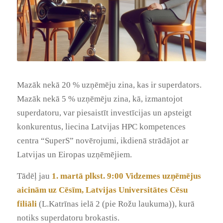
Mazāk nekā 20 % uzņēmēju zina, kas ir superdators.
Mazāk nekā 5 % uzņēmēju zina, kā, izmantojot
superdatoru, var piesaistīt investīcijas un apsteigt
konkurentus, liecina Latvijas HPC kompetences
centra “SuperS” novērojumi, ikdienā strādājot ar
Latvijas un Eiropas uzņēmējiem.
Tādēļ jau
1. martā plkst. 9:00 Vidzemes uzņēmējus
aicinām uz Cēsīm, Latvijas Universitātes Cēsu
filiāli
(L.Katrīnas ielā 2 (pie Rožu laukuma)), kurā
notiks superdatoru brokastis.