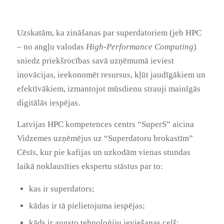
Uzskatām, ka zināšanas par superdatoriem (jeb HPC
– no angļu valodas
High-Performance Computing
)
sniedz priekšrocības savā uzņēmumā ieviest
inovācijas, ieekonomēt resursus, kļūt jaudīgākiem un
efektīvākiem, izmantojot mūsdienu strauji mainīgās
digitālās iespējas.
Latvijas HPC kompetences centrs “SuperS” aicina
Vidzemes uzņēmējus uz “Superdatoru brokastīm”
Cēsīs, kur pie kafijas un uzkodām vienas stundas
laikā noklausīties ekspertu stāstus par to:
kas ir superdators;
kādas ir tā pielietojuma iespējas;
kāds ir augsto tehnoloģiju ieviešanas ceļš;