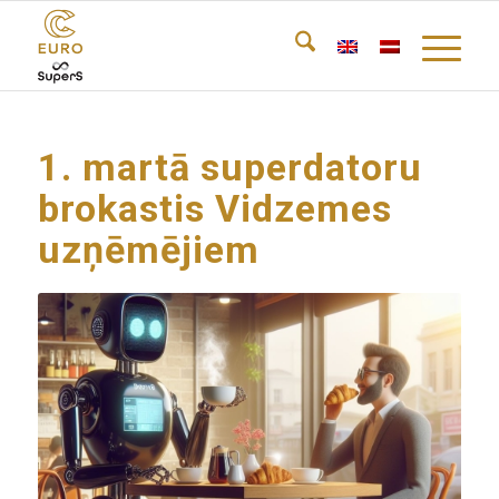
1. martā superdatoru
brokastis Vidzemes
uzņēmējiem