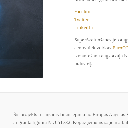
Facebook
Twitter
LinkedIn
SuperSkaitļošanas jeb aug
centrs tiek veidots
EuroCC 
izmantošanu augstākajā izg
industrijā.
Šis projekts ir saņēmis finansējumu no Eiropas Augsta
ar
granta
līgumu Nr. 951732. Kopuzņēmums saņem atbalst