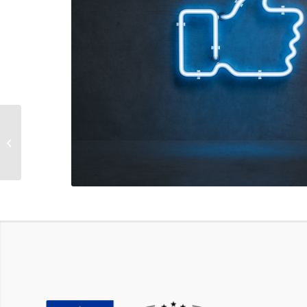
Ministru kabinets
atbalsta Latvijas dalību
EuroHPC projektos