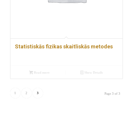
Statistiskās fizikas skaitliskās metodes
Read more
Show Details
1
2
3
Page 3 of 3