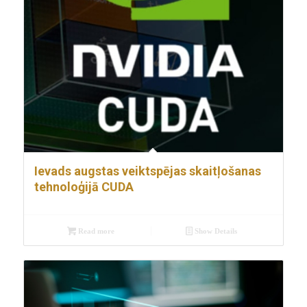
Ievads augstas veiktspējas skaitļošanas
tehnoloģijā CUDA
Read more
Show Details