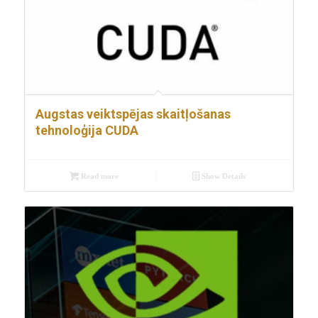
Augstas veiktspējas skaitļošanas
tehnoloģija CUDA
Read more
Show Details