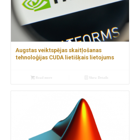
Augstas veiktspējas skaitļošanas
tehnoloģijas CUDA lietišķais lietojums
Read more
Show Details