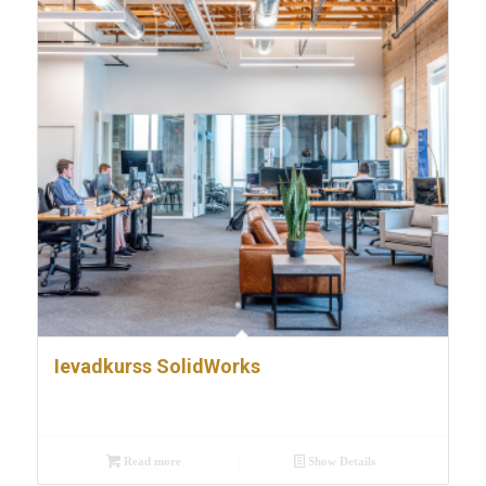
Ievadkurss SolidWorks
Read more
Show Details