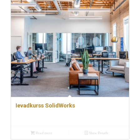
Ievadkurss SolidWorks
Read more
Show Details