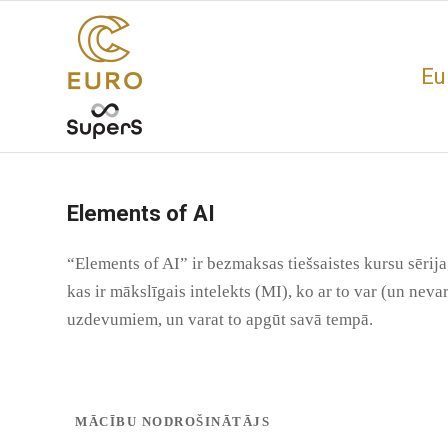
Eu
Elements of AI
“Elements of AI” ir bezmaksas tiešsaistes kursu sērij
kas ir mākslīgais intelekts (MI), ko ar to var (un nev
uzdevumiem, un varat to apgūt savā tempā.
MĀCĪBU NODROŠINĀTĀJS