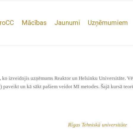
roCC
Mācības
Jaunumi
Uzņēmumiem
a, ko izveidojis uzņēmums Reaktor un Helsinku Universitāte. Vē
ar) paveikt un kā sākt pašiem veidot MI metodes. Šajā kursā teor
Rīgas Tehniskā universitāte