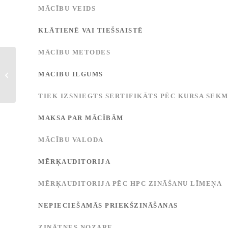
MĀCĪBU VEIDS
KLĀTIENĒ VAI TIEŠSAISTĒ
MĀCĪBU METODES
Evolūcijas un ģenētiskie
MĀCĪBU ILGUMS
algoritmi
TIEK IZSNIEGTS SERTIFIKĀTS PĒC KURSA SEK
MAKSA PAR MĀCĪBĀM
MĀCĪBU VALODA
MĒRĶAUDITORIJA
MĒRĶAUDITORIJA PĒC HPC ZINĀŠANU LĪMEŅA
NEPIECIEŠAMĀS PRIEKŠZINĀŠANAS
ZINĀTNES NOZARE