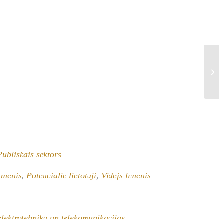
Publiskais sektors
līmenis
,
Potenciālie lietotāji
,
Vidējs līmenis
elektrotehnika un telekomunikācijas