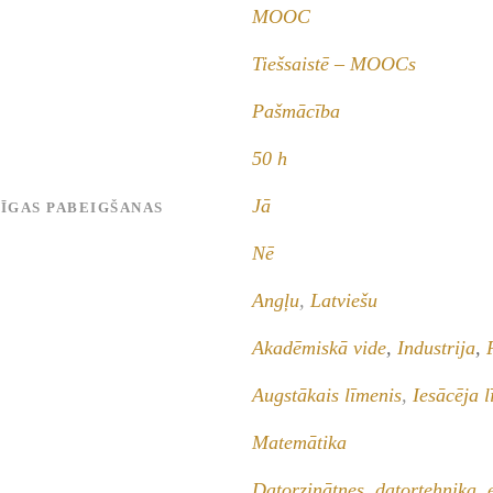
MOOC
Tiešsaistē – MOOCs
Pašmācība
50 h
Jā
MĪGAS PABEIGŠANAS
Nē
Angļu
,
Latviešu
Akadēmiskā vide
,
Industrija
,
Augstākais līmenis
,
Iesācēja 
Matemātika
Datorzinātnes, datortehnika, 