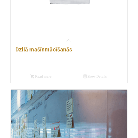
Dziļā mašīnmācīšanās
Read more
Show Details