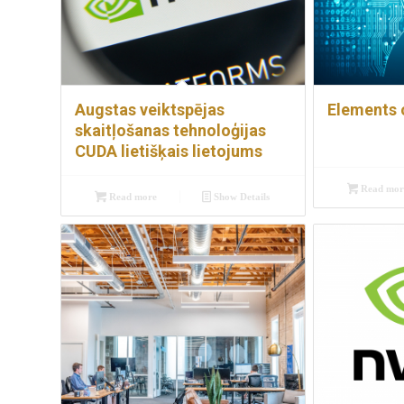
Augstas veiktspējas
Elements 
skaitļošanas tehnoloģijas
CUDA lietišķais lietojums
Read mor
Read more
Show Details