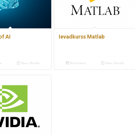
of AI
Ievadkurss Matlab
e
Show Details
Read more
Show Details