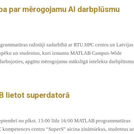
ība par mērogojamu AI darbplūsmu
grammatūras ražotāji sadarbībā ar RTU HPC centru un Latvijas
bspēku un studentus, kuri izmanto MATLAB Campus-Wide
ki darbojoties, apgūtu mērogojamu mākslīgā intelekta darbplūsmu
 lietot superdatorā
septembrī no plkst. 15:00 līdz 16:00 MATLAB programmatūras
C kompetences centru “SuperS” aicina zinātniekus, studentus u