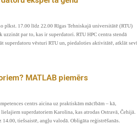
no plkst. 17.00 līdz 22.00 Rīgas Tehniskajā universitātē (RTU)
āk uzzināt par to, kas ir superdatori. RTU HPC centra stendā
āt superdatoru vēsturi RTU un, piedaloties aktivitātē, atklāt sev
atoriem? MATLAB piemērs
mpetences centrs aicina uz praktiskām mācībām – kā,
lielajiem superdatoriem Karolina, kas atrodas Ostravā, Čehijā.
 14.00, tiešsaistē, angļu valodā. Obligāta reģistrēšanās.