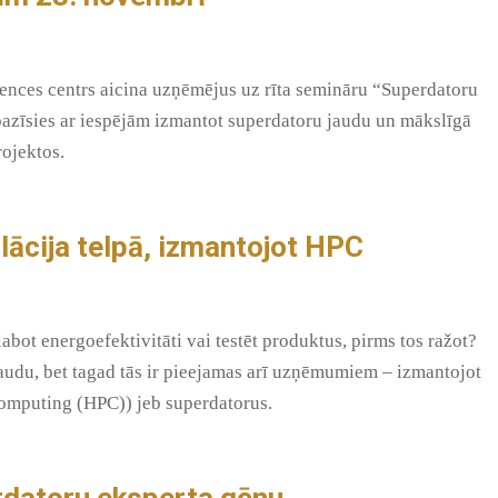
ces centrs aicina uzņēmējus uz rīta semināru “Superdatoru
epazīsies ar iespējām izmantot superdatoru jaudu un mākslīgā
rojektos.
ācija telpā, izmantojot HPC
labot energoefektivitāti vai testēt produktus, pirms tos ražot?
jaudu, bet tagad tās ir pieejamas arī uzņēmumiem – izmantojot
Computing (HPC)) jeb superdatorus.
erdatoru eksperta gēnu