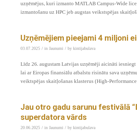
uzņēmējus, kuri izmanto MATLAB Campus-Wide licenc
izmantošanu uz HPC jeb augstas veikstspējas skaitļo
Uzņēmējiem pieejami 4 miljoni ei
/
/
03.07.2025
in
Jaunumi
by
kintijabulava
Līdz 26. augustam Latvijas uzņēmēji aicināti iesnieg
lai ar Eiropas finansiālu atbalstu risinātu sava uzņ
veiktspējas skaitļošanas klasterus (High-Performanc
Jau otro gadu sarunu festivālā
superdatora vārds
/
/
20.06.2025
in
Jaunumi
by
kintijabulava