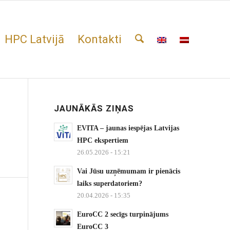
HPC Latvijā
Kontakti
JAUNĀKĀS ZIŅAS
EVITA – jaunas iespējas Latvijas
HPC ekspertiem
26.05.2026 - 15:21
Vai Jūsu uzņēmumam ir pienācis
laiks superdatoriem?
20.04.2026 - 15:35
EuroCC 2 secīgs turpinājums
EuroCC 3