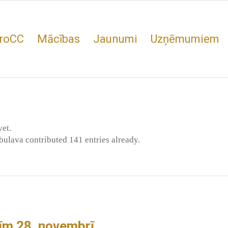
roCC
Mācības
Jaunumi
Uzņēmumiem
yet.
abulava
contributed 141 entries already.
īm 28. novembrī