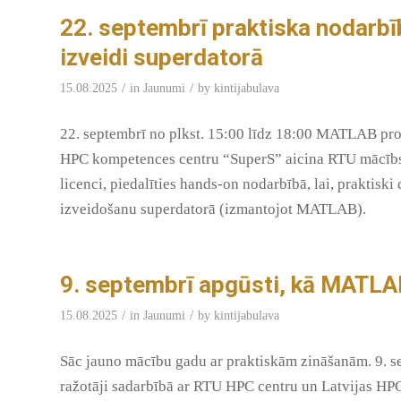
22. septembrī praktiska nodarb
izveidi superdatorā
/
/
15.08.2025
in
Jaunumi
by
kintijabulava
22. septembrī no plkst. 15:00 līdz 18:00 MATLAB pro
HPC kompetences centru “SuperS” aicina RTU mācī
licenci, piedalīties hands-on nodarbībā, lai, praktis
izveidošanu superdatorā (izmantojot MATLAB).
9. septembrī apgūsti, kā MATLAB
/
/
15.08.2025
in
Jaunumi
by
kintijabulava
Sāc jauno mācību gadu ar praktiskām zināšanām. 9. 
ražotāji sadarbībā ar RTU HPC centru un Latvijas HP