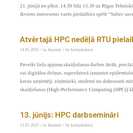
21. jūnijā no plkst. 14.30 līdz 15.30 uz Rīgas Tehnisk
ikviens interesents varēs piedalīties spēlē “Saliec sa
Atvērtajā HPC nedēļā RTU pielai
/
/
14.05.2025
in
Jaunumi
by
kintijabulava
Paveikt liela apjoma skaitļošanas darbus ātrāk, precī
vai digitālos dvīņus, superdatorā izmantot epidemiol
kurus uzņēmēji, zinātnieki, studenti un doktoranti mi
skaitļošanas (High-Performance Computing (HPC)) k
13. jūnijs: HPC darbsemināri
/
/
13.05.2025
in
Jaunumi
by
kintijabulava