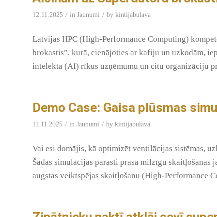
/
/
12.11.2025
in
Jaunumi
by
kintijabulava
Latvijas HPC (High-Performance Computing) kompeten
brokastis”, kurā, cienājoties ar kafiju un uzkodām, i
intelekta (AI) rīkus uzņēmumu un citu organizāciju p
Demo Case: Gaisa plūsmas simul
/
/
11.11.2025
in
Jaunumi
by
kintijabulava
Vai esi domājis, kā optimizēt ventilācijas sistēmas, uz
Šādas simulācijas parasti prasa milzīgu skaitļošanas 
augstas veiktspējas skaitļošanu (High-Performance 
Zinātnieku naktī atklāj sevī sup