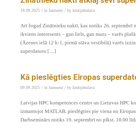
/
/
18.09.2025
in
Jaunumi
by
kintijabulava
Arī šogad Zinātnieku naktī, kas notiks 26. septembrī 
ikviens interesents – gan liels, gan mazs – varēs plaš
(Āzenes ielā 12 k-1, pirmā stāva vestibilā) varēs izzin
superdatoru […]
Kā pieslēgties Eiropas superd
/
/
09.09.2025
in
Jaunumi
by
kintijabulava
Latvijas HPC kompetences centrs un Lietuvas HPC ko
izmantojot MATLAB, pieslēgties pie viena no Eiropas 
Darbseminārs notiks 19. septembrī no plkst. 10.00 līdz