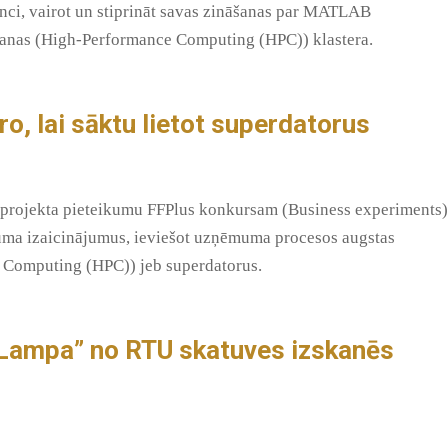
i, vairot un stiprināt savas zināšanas par MATLAB
šanas (High-Performance Computing (HPC)) klastera.
ro, lai sāktu lietot superdatorus
t projekta pieteikumu FFPlus konkursam (Business experiments)
ēmuma izaicinājumus, ieviešot uzņēmuma procesos augstas
e Computing (HPC)) jeb superdatorus.
 “Lampa” no RTU skatuves izskanēs