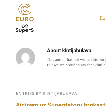
Eu
About
kintijabulava
This author has not written his bio 
But we are proud to say that
kintij
ENTRIES BY KINTIJABULAVA
Aicinām uz Superdatoru brokast