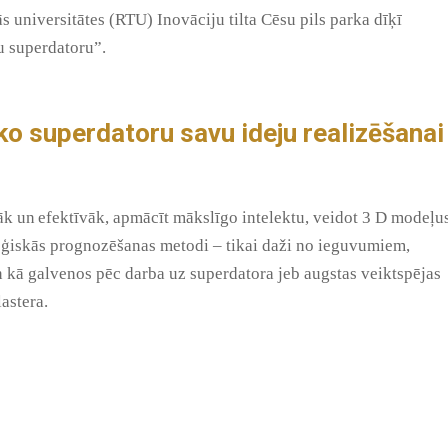
ās universitātes (RTU) Inovāciju tilta Cēsu pils parka dīķī
vu superdatoru”.
ko superdatoru savu ideju realizēšanai
zāk un efektīvāk, apmācīt mākslīgo intelektu, veidot 3 D modeļu
oģiskās prognozēšanas metodi – tikai daži no ieguvumiem,
n kā galvenos pēc darba uz superdatora jeb augstas veiktspējas
lastera.