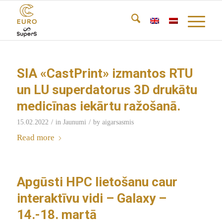
SIA «CastPrint» izmantos RTU
un LU superdatorus 3D drukātu
medicīnas iekārtu ražošanā.
/
/
15.02.2022
in
Jaunumi
by
aigarsasmis
Read more
Apgūsti HPC lietošanu caur
interaktīvu vidi – Galaxy –
14.-18. martā