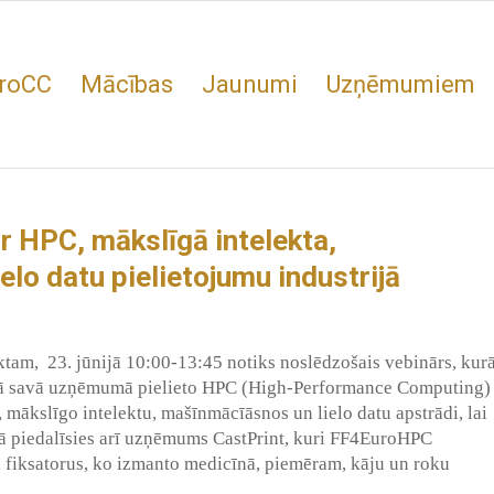
roCC
Mācības
Jaunumi
Uzņēmumiem
r HPC, mākslīgā intelekta,
lo datu pielietojumu industrijā
am, 23. jūnijā 10:00-13:45 notiks noslēdzošais vebinārs, kur
ā savā uzņēmumā pielieto HPC (High-Performance Computing)
, mākslīgo intelektu, mašīnmācīāsnos un lielo datu apstrādi, lai
rā piedalīsies arī uzņēmums CastPrint, kuri FF4EuroHPC
 fiksatorus, ko izmanto medicīnā, piemēram, kāju un roku