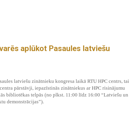
arēs aplūkot Pasaules latviešu
aules latviešu zinātnieku kongresa laikā RTU HPC centrs, tai
ntra pārstāvji, iepazīstinās zinātniekus ar HPC risinājumu
s bibliotēkas telpās (no plkst. 11:00 līdz 16:00 “Latviešu un
uktu demonstrācijas”).