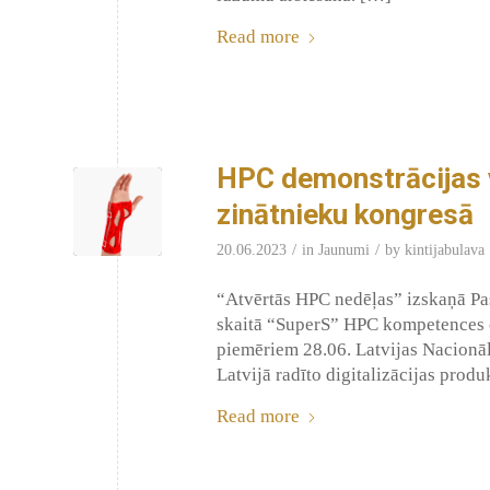
Read more
HPC demonstrācijas v
zinātnieku kongresā
/
/
20.06.2023
in
Jaunumi
by
kintijabulava
“Atvērtās HPC nedēļas” izskaņā Pas
skaitā “SuperS” HPC kompetences ce
piemēriem 28.06. Latvijas Nacionālā
Latvijā radīto digitalizācijas prod
Read more