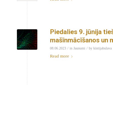
Piedalies 9. jūnija t
mašīnmācīšanos un m
/
/
08.06.2023
in
Jaunumi
by
kintijabulava
Read more