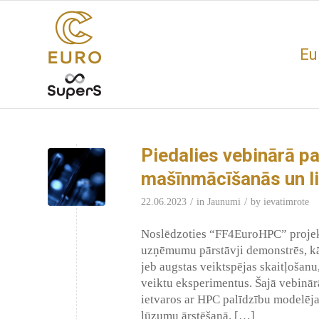
Eu
Piedalies vebinārā pa
mašīnmācīšanās un lie
/
/
22.06.2023
in
Jaunumi
by
ievatimrote
Noslēdzoties “FF4EuroHPC” projekt
uzņēmumu pārstāvji demonstrēs, k
jeb augstas veiktspējas skaitļošanu
veiktu eksperimentus. Šajā vebinā
ietvaros ar HPC palīdzību modelēja
lūzumu ārstēšanā. […]