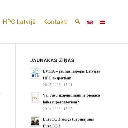
HPC Latvijā
Kontakti
JAUNĀKĀS ZIŅAS
EVITA – jaunas iespējas Latvijas
HPC ekspertiem
26.05.2026 - 15:21
ā
Vai Jūsu uzņēmumam ir pienācis
laiks superdatoriem?
20.04.2026 - 15:35
EuroCC 2 secīgs turpinājums
EuroCC 3