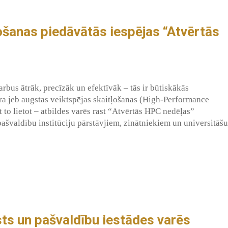
ļošanas piedāvātās iespējas “Atvērtās
arbus ātrāk, precīzāk un efektīvāk – tās ir būtiskākās
a jeb augstas veiktspējas skaitļošanas (High-Performance
to lietot – atbildes varēs rast “Atvērtās HPC nedēļas”
švaldību institūciju pārstāvjiem, zinātniekiem un universitāšu
sts un pašvaldību iestādes varēs