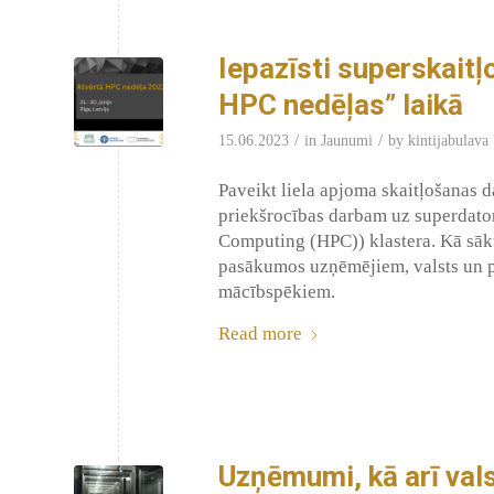
Iepazīsti superskait
HPC nedēļas” laikā
/
/
15.06.2023
in
Jaunumi
by
kintijabulava
Paveikt liela apjoma skaitļošanas d
priekšrocības darbam uz superdator
Computing (HPC)) klastera. Kā sākt 
pasākumos uzņēmējiem, valsts un pa
mācībspēkiem.
Read more
Uzņēmumi, kā arī val