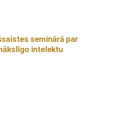
iešsaistes seminārā par
ākslīgo intelektu