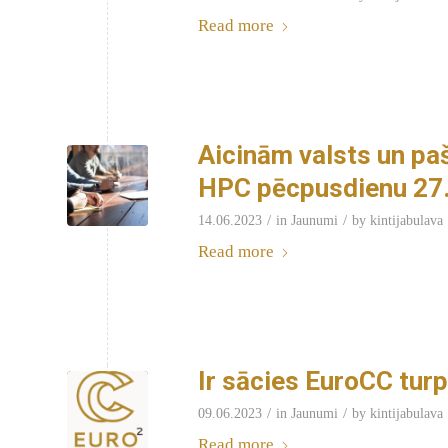
Read more
Aicinām valsts un paš
HPC pēcpusdienu 27. 
/
/
14.06.2023
in
Jaunumi
by
kintijabulava
Read more
Ir sācies EuroCC tur
/
/
09.06.2023
in
Jaunumi
by
kintijabulava
Read more