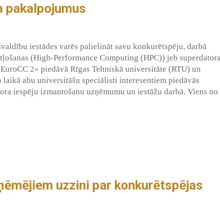
a pakalpojumus
valdību iestādes varēs palielināt savu konkurētspēju, darbā
aitļošanas (High-Performance Computing (HPC)) jeb superdator
 «EuroCC 2» piedāvā Rīgas Tehniskā universitāte (RTU) un
a laikā abu universitāšu speciālisti interesentiem piedāvās
atora iespēju izmantošanu uzņēmumu un iestāžu darbā. Viens no
ņēmējiem uzzini par konkurētspējas