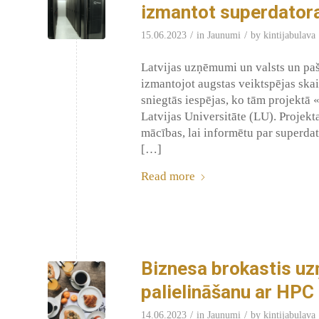
izmantot superdator
/
/
15.06.2023
in
Jaunumi
by
kintijabulava
Latvijas uzņēmumi un valsts un paš
izmantojot augstas veiktspējas sk
sniegtās iespējas, ko tām projektā
Latvijas Universitāte (LU). Projekt
mācības, lai informētu par superd
[…]
Read more
Biznesa brokastis uz
palielināšanu ar HPC
/
/
14.06.2023
in
Jaunumi
by
kintijabulava