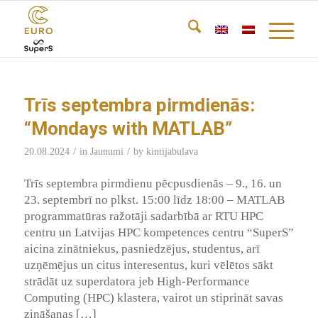
Trīs septembra pirmdienās:
“Mondays with MATLAB”
/
/
20.08.2024
in
Jaunumi
by
kintijabulava
Trīs septembra pirmdienu pēcpusdienās – 9., 16. un
23. septembrī no plkst. 15:00 līdz 18:00 – MATLAB
programmatūras ražotāji sadarbībā ar RTU HPC
centru un Latvijas HPC kompetences centru “SuperS”
aicina zinātniekus, pasniedzējus, studentus, arī
uzņēmējus un citus interesentus, kuri vēlētos sākt
strādāt uz superdatora jeb High-Performance
Computing (HPC) klastera, vairot un stiprināt savas
zināšanas […]