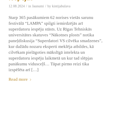
/
/
12.08.2024
in
Jaunumi
by
kintijabulava
Starp 365 pasākumiem 62 norises vietās sarunu
festivālā “LAMPA” spilgti iemirdzējās arī
superdatoru iespēju stāsts. Uz Rīgas Tehniskās
universitātes skatuves “Nākotnes plosts” notika
paneļdiskusija “Superdatori VS cilvēka smadzenes”,
kur dažādu nozaru eksperti meklēja atbildes, kā
cilvēkam pielāgoties mākslīgā intelekta un
superdatoru iespēju laikmetā un kur tad slēpjas
panākumu vidusceļš… Tāpat pirmo reizi tika
izspēlēta arī […]
Read more