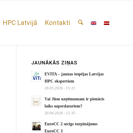
HPC Latvijā
Kontakti
JAUNĀKĀS ZIŅAS
EVITA – jaunas iespējas Latvijas
HPC ekspertiem
26.05.2026 - 15:21
Vai Jūsu uzņēmumam ir pienācis
laiks superdatoriem?
20.04.2026 - 15:35
EuroCC 2 secīgs turpinājums
EuroCC 3