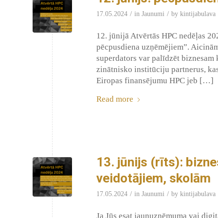
/
/
17.05.2024
in
Jaunumi
by
kintijabulava
12. jūnijā Atvērtās HPC nedēļas 20
pēcpusdiena uzņēmējiem”. Aicinām 
superdators var palīdzēt biznesam k
zinātnisko institūciju partnerus, k
Eiropas finansējumu HPC jeb […]
Read more
13. jūnijs (rīts): biz
veidotājiem, skolām
/
/
17.05.2024
in
Jaunumi
by
kintijabulava
Ja Jūs esat jaunuzņēmuma vai digitā