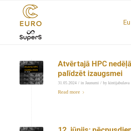
Eu
Atvērtajā HPC nedēļā
palīdzēt izaugsmei
/
/
31.05.2024
in
Jaunumi
by
kintijabulava
Read more
12. jūnijs: pēcpusdi