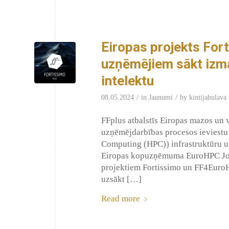
Eiropas projekts For
uzņēmējiem sākt izm
intelektu
/
/
08.05.2024
in
Jaunumi
by
kintijabulava
FFplus atbalstīs Eiropas mazos un
uzņēmējdarbības procesos ieviestu
Computing (HPC)) infrastruktūru un 
Eiropas kopuzņēmuma EuroHPC Joint
projektiem Fortissimo un FF4EuroHP
uzsākt […]
Read more