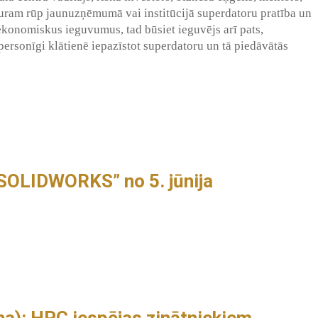
kuram rūp jaunuzņēmumā vai institūcijā superdatoru pratība un
 ekonomiskus ieguvumus, tad būsiet ieguvējs arī pats,
ersonīgi klātienē iepazīstot superdatoru un tā piedāvātās
SOLIDWORKS” no 5. jūnija
na): HPC iespējas zinātniekiem,