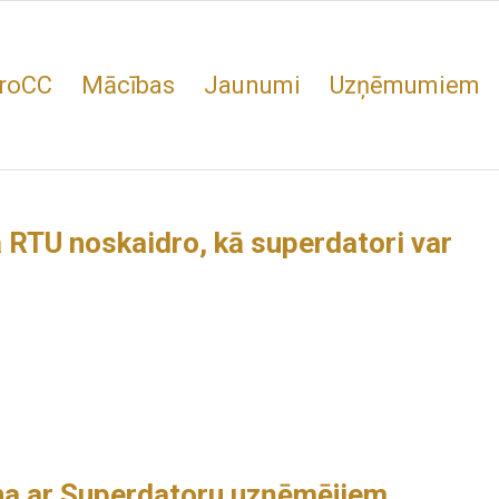
roCC
Mācības
Jaunumi
Uzņēmumiem
 RTU noskaidro, kā superdatori var
ena ar Superdatoru uzņēmējiem