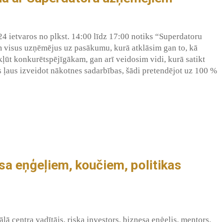
24 ietvaros no plkst. 14:00 līdz 17:00 notiks “Superdatoru
visus uzņēmējus uz pasākumu, kurā atklāsim gan to, kā
ļūt konkurētspējīgākam, gan arī veidosim vidi, kurā satikt
as ļaus izveidot nākotnes sadarbības, šādi pretendējot uz 100 %
nesa eņģeļiem, koučiem, politikas
lā centra vadītājs, riska investors, biznesa eņģelis, mentors,