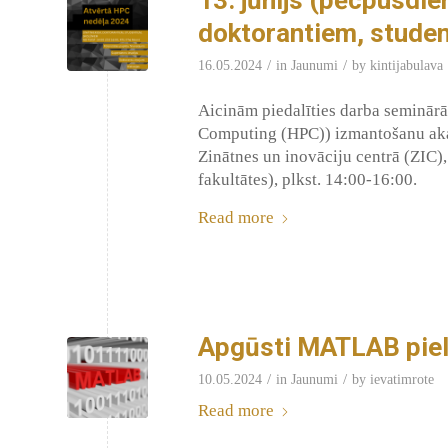
doktorantiem, stude
/
/
16.05.2024
in
Jaunumi
by
kintijabulava
Aicinām piedalīties darba seminārā
Computing (HPC)) izmantošanu akad
Zinātnes un inovāciju centrā (ZIC)
fakultātes), plkst. 14:00-16:00.
Read more
Apgūsti MATLAB piel
/
/
10.05.2024
in
Jaunumi
by
ievatimrote
Read more