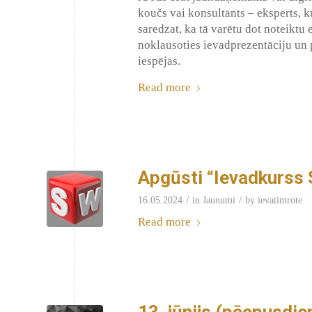
koučs vai konsultants – eksperts, 
saredzat, ka tā varētu dot noteiktu
noklausoties ievadprezentāciju un p
iespējas.
Read more
Apgūsti “Ievadkurss 
/
/
16.05.2024
in
Jaunumi
by
ievatimrote
Read more
13. jūnijs (pēcpusdie