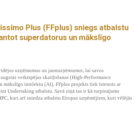
tissimo Plus (FFplus) sniegs atbalstu
antot superdatorus un mākslīgo
 vidējos uzņēmumus un jaunuzņēmumus, lai savos
 augstas veiktspējas skaitļošanas (High-Performance
mākslīgo intelektu (AI). FFplus projekts tiek īstenots ar
 Undertaking atbalstu. Savā ziņā tas ir kā turpinājums
C, kuri arī sniedza atbalstu Eiropas uzņēmējiem, kuri vēlējās