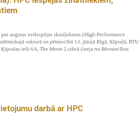
ntiem
 par augstas veiktspējas skaitļošanas (High-Performance
ēmiskajā sektorā un pētniecībā 13. jūnijā Rīgā, Ķīpsalā, RTU
, Ķīpsalas ielā 6A, The Moon 2.stāvā (ieeja no Būvniecības
ietojumu darbā ar HPC